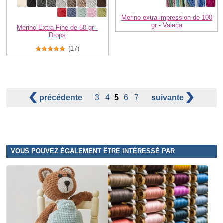
Merino extra impression de 100
gr - Valeria
Merino Extra Fine de 50 gr -
Drops
(17)
précédente
3
4
5
6
7
suivante
VOUS POUVEZ ÉGALEMENT ÊTRE INTÉRESSÉ PAR