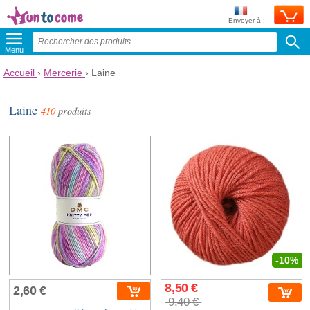
Envoyer à :
Menu
Accueil
›
Mercerie
›
Laine
Laine
410
produits
-10%
8,50 €
2,60 €
9,40 €