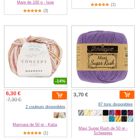
Mare de 100 g - Ispe
(1)
(3)
-14%
6,30 €
3,70 €
7,30 €
87 tons disponibles
2 couleurs disponibles
Marmara de 50 gr - Katia
Maxi Sugar Rush de 50 gr -
(1)
Scheepjes