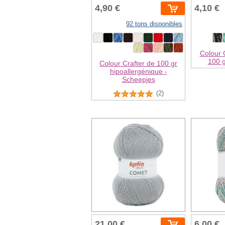
4,90 €
4,10 €
92 tons disponibles
Colour 
100 g
Colour Crafter de 100 gr
hipoallergénique -
Scheepjes
(2)
21,00 €
6,00 €