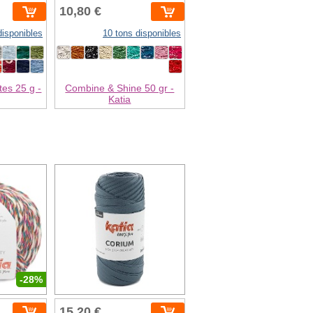
10,80 €
disponibles
10 tons disponibles
tes 25 g -
Combine & Shine 50 gr -
Katia
-28%
15,20 €