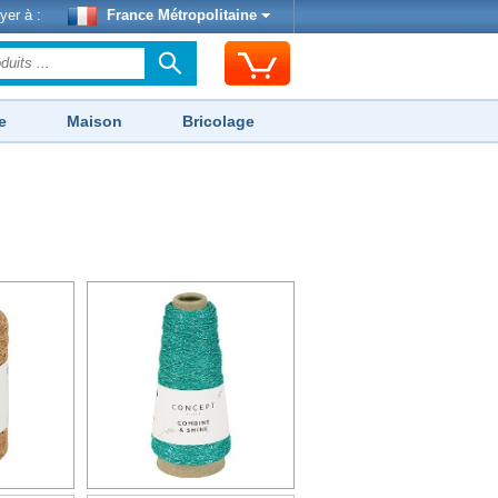
yer à :
France Métropolitaine
e
Maison
Bricolage