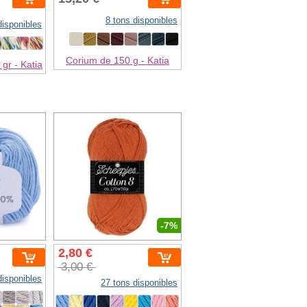
8 tons disponibles
disponibles
Corium de 150 g - Katia
gr - Katia
-7%
2,80 €
3,00 €
disponibles
27 tons disponibles