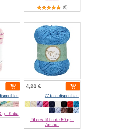
(8)
4,20 €
disponibles
77 tons disponibles
 g - Katia
Fil créatif fin de 50 gr -
Anchor