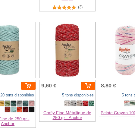
(3)
9,60 €
8,80 €
20 tons disponibles
5 tons disponibles
5 tons 
Crafty Fine Métallique de
Pelote Crayon 100
250 gr - Anchor
Fine de 250 gr -
Anchor