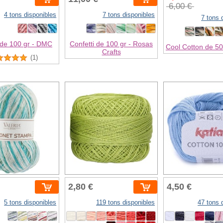
6,00 €
4 tons disponibles
7 tons disponibles
7 tons 
 de 100 gr - DMC
Confetti de 100 gr - Rosas
Cool Cotton de 50 
Crafts
(1)
2,80 €
4,50 €
5 tons disponibles
119 tons disponibles
47 tons 