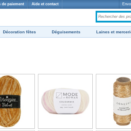
 de paiement
Aide et contact
Envo
Décoration fêtes
Déguisements
Laines et merceri