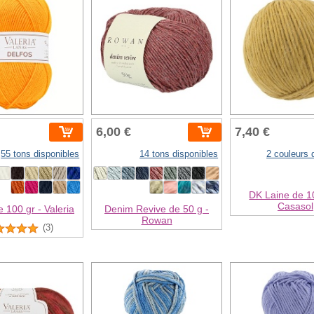
6,00 €
7,40 €
55 tons disponibles
14 tons disponibles
2 couleurs 
DK Laine de 10
Casasol
e 100 gr - Valeria
Denim Revive de 50 g -
Rowan
(3)