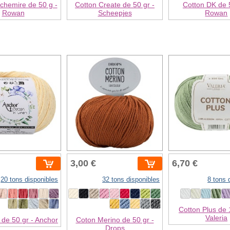
chemire de 50 g -
Cotton Create de 50 gr -
Cotton DK de 5
Rowan
Scheepjes
Rowan
3,00 €
6,70 €
20 tons disponibles
32 tons disponibles
8 tons 
Cotton Plus de 
Valeria
 de 50 gr - Anchor
Coton Merino de 50 gr -
Drops