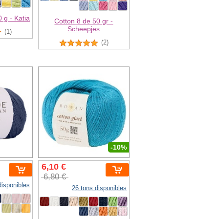
 g - Katia
Cotton 8 de 50 gr -
Scheepjes
(1)
(2)
-10%
6,10 €
6,80 €
disponibles
26 tons disponibles