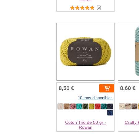
(5)
8,50 €
8,60 €
10 tons disponibles
Coton Trio de 50 gr -
Crafty 
Rowan