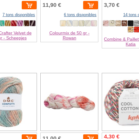
11,90 €
3,70 €
7 tons disponibles
6 tons disponibles
14 tons 
Crafter Velvet de
Colourmix de 50 gr -
r - Scheepjes
Rowan
Combine & Paillet
Katia
4,30 €
11,00 €