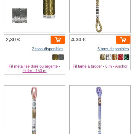
2,30 €
4,30 €
2 tons disponibles
5 tons disponibles
Fil métallisé doré ou argenté -
Fil lamé à broder - 8 m - Anchor
Fildor - 150 m