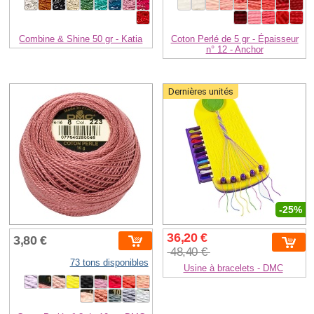
Combine & Shine 50 gr - Katia
Coton Perlé de 5 gr - Épaisseur
n° 12 - Anchor
Dernières unités
-25%
36,20 €
3,80 €
48,40 €
73 tons disponibles
Usine à bracelets - DMC