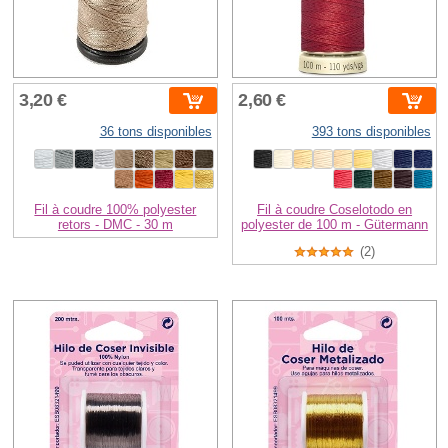
3,20 €
2,60 €
36 tons disponibles
393 tons disponibles
Fil à coudre 100% polyester
Fil à coudre Coselotodo en
retors - DMC - 30 m
polyester de 100 m - Gütermann
(2)