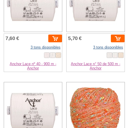
7,60 €
5,70 €
3 tons disponibles
3 tons disponibles
Anchor Lace nº 40 - 900 m -
Anchor Lace n° 50 de 500 m -
Anchor
Anchor