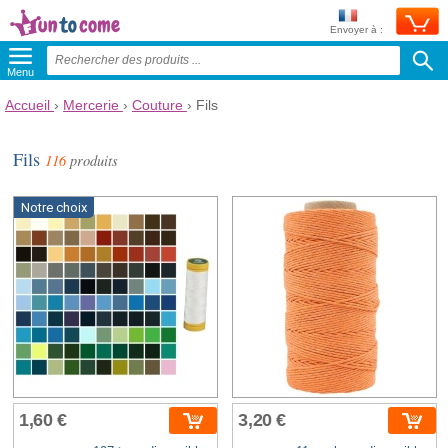
Envoyer à :
Menu
Accueil
›
Mercerie
›
Couture
›
Fils
Fils
116
produits
Notre choix
1,60 €
3,20 €