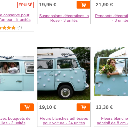
19,95 €
21,90 €
ÉPUISÉ
de conserve pour
Suspensions décoratives In
Pendants décorati
d'amour - 5 unités
Rose - 3 unités
- 3 unité
(4)
19,10 €
13,30 €
avec bouquets de
Fleurs blanches adhésives
Fleurs blanch
 lilas - 2 unités
pour voiture - 24 unités
adhésif de 8 cm -