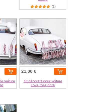
(1)
21,00 €
de voiture
Kit décoratif pour voiture
ed
Love rose doré