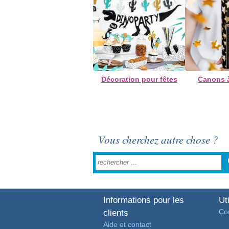
Décoration pour fêtes
Canons à
Vous cherchez autre chose ?
Informations pour les
Uti
Con
clients
Aide et contact