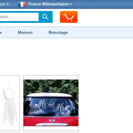
yer à :
France Métropolitaine
e
Maison
Bricolage