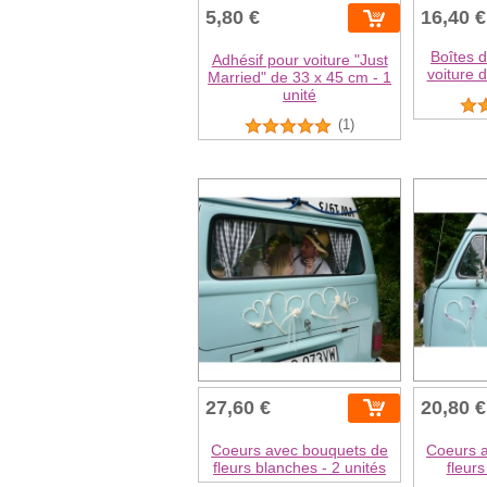
5,80 €
16,40 €
Boîtes 
Adhésif pour voiture "Just
voiture 
Married" de 33 x 45 cm - 1
unité
(1)
27,60 €
20,80 €
Coeurs avec bouquets de
Coeurs 
fleurs blanches - 2 unités
fleurs