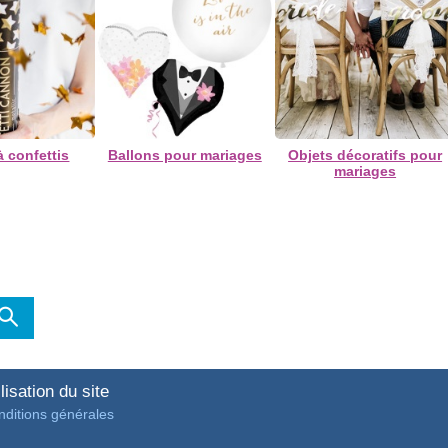
 confettis
Ballons pour mariages
Objets décoratifs pour
mariages
lisation du site
ditions générales