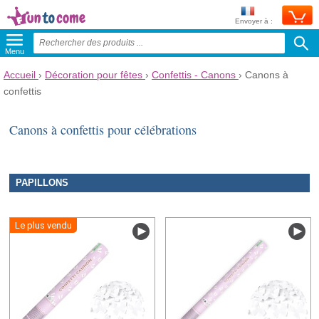
Envoyer à :
Menu
Accueil
›
Décoration pour fêtes
›
Confettis - Canons
›
Canons à
confettis
Canons à confettis pour célébrations
PAPILLONS
Le plus vendu