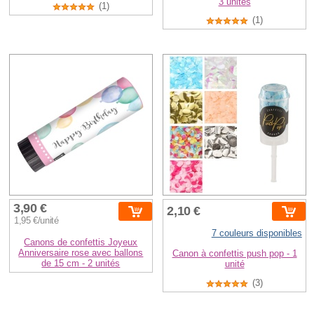
3 unités
(1)
(1)
3,90 €
2,10 €
1,95 €/unité
7 couleurs disponibles
Canons de confettis Joyeux
Anniversaire rose avec ballons
Canon à confettis push pop - 1
de 15 cm - 2 unités
unité
(3)