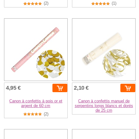
(2)
(1)
4,95 €
2,10 €
Canon à confettis à pois or et
Canon à confettis manuel de
argent de 60 cm
serpentins longs blancs et dorés
de 25 cm
(2)