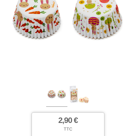
2,90 €
TTC