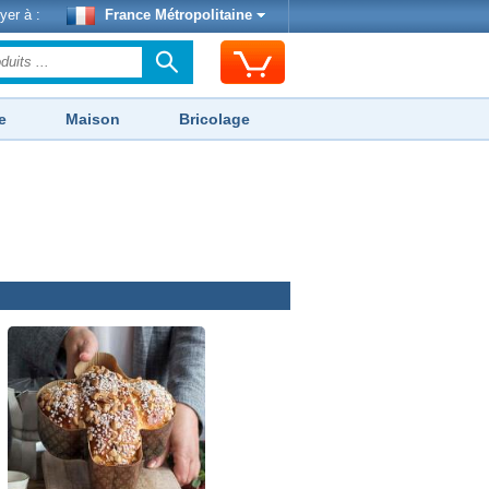
yer à :
France Métropolitaine
e
Maison
Bricolage