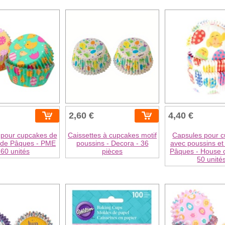
2,60 €
4,40 €
 pour cupcakes de
Caissettes à cupcakes motif
Capsules pour 
 de Pâques - PME
poussins - Decora - 36
avec poussins et
 60 unités
pièces
Pâques - House o
50 unité