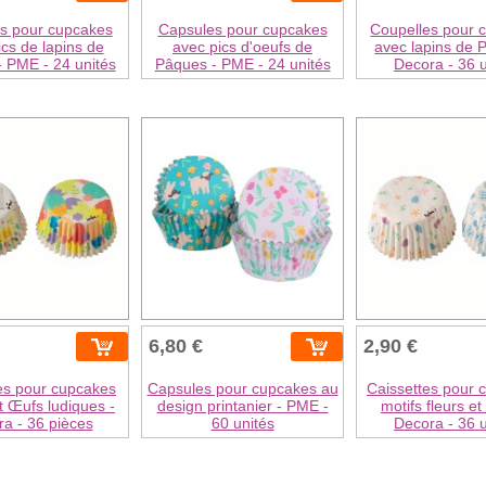
s pour cupcakes
Capsules pour cupcakes
Coupelles pour 
ics de lapins de
avec pics d'oeufs de
avec lapins de 
 PME - 24 unités
Pâques - PME - 24 unités
Decora - 36 u
6,80 €
2,90 €
es pour cupcakes
Capsules pour cupcakes au
Caissettes pour 
t Œufs ludiques -
design printanier - PME -
motifs fleurs et
a - 36 pièces
60 unités
Decora - 36 u