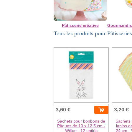
Pâtisserie créative
Gourmandis
Tous les produits pour Pâtisserie
3,60 €
3,20 €
Sachets pour bonbons de
Sachets
Pâques de 10 x 12,5 cm -
lapins d
Wilton - 12 unités
24 cm - 