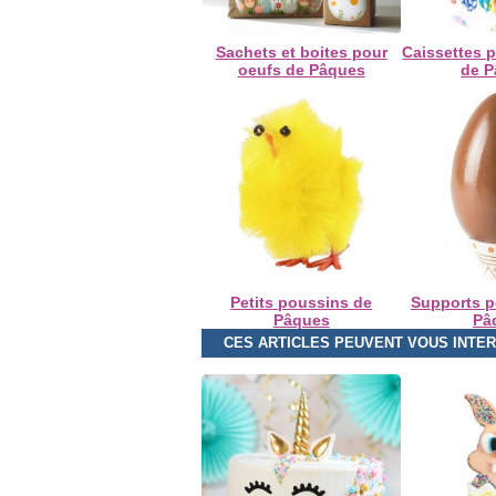
Sachets et boites pour
Caissettes 
oeufs de Pâques
de 
Petits poussins de
Supports p
Pâques
Pâ
CES ARTICLES PEUVENT VOUS INTE