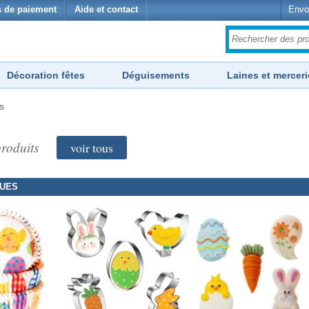
 de paiement
Aide et contact
Envo
Décoration fêtes
Déguisements
Laines et merceri
s
roduits
voir tous
QUES