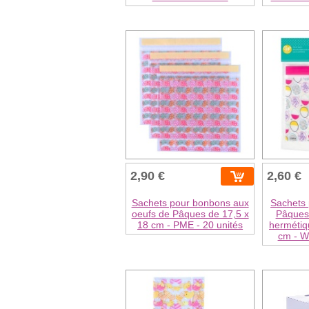
2,90 €
2,60 €
Sachets pour bonbons aux
Sachets
oeufs de Pâques de 17,5 x
Pâques
18 cm - PME - 20 unités
hermétiq
cm - Wi