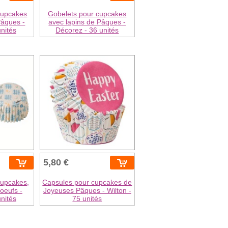
cupcakes
Gobelets pour cupcakes
Pâques -
avec lapins de Pâques -
nités
Décorez - 36 unités
5,80 €
cupcakes,
Capsules pour cupcakes de
 oeufs -
Joyeuses Pâques - Wilton -
nités
75 unités