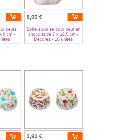
8,00 €
our oeufs
Boîte surprise pour oeuf en
x 8 cm -
chocolat de 7 x 10,5 cm -
nités
Décorez - 10 unités
2,90 €