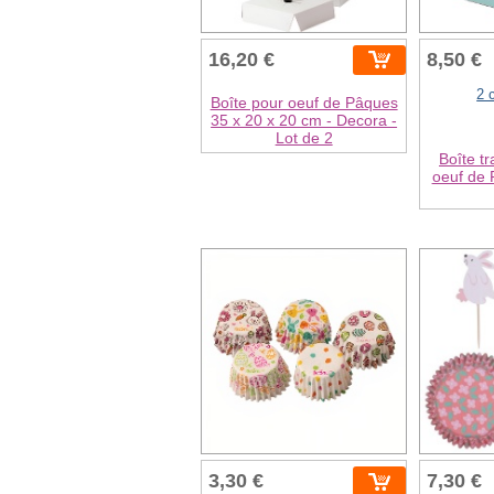
16,20 €
8,50 €
2 
Boîte pour oeuf de Pâques
35 x 20 x 20 cm - Decora -
Lot de 2
Boîte t
oeuf de 
3,30 €
7,30 €