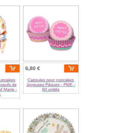
6,80 €
cupcakes
Capsules pour cupcakes
 oeufs de
Joyeuses Pâques - PME -
f Marie -
60 unités
s