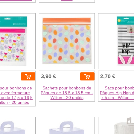
3,90 €
2,70 €
 pour bonbons de
Sachets pour bonbons de
Sacs pour bon
 avec fermeture
Pâques de 18,5 x 18,5 cm -
Pâques Hip Hop d
ue de 17,5 x 16,5
Wilton - 20 unités
x 5 cm - Wilton -
lton - 20 unités