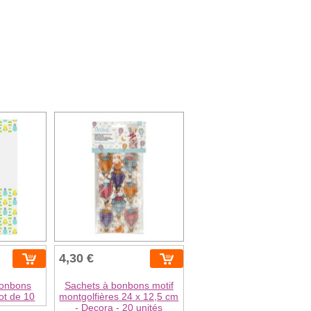
4,30 €
bonbons
Sachets à bonbons motif
ot de 10
montgolfières 24 x 12,5 cm
- Decora - 20 unités