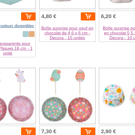
4,80 €
6,20 €
couleurs disponibles
Boîte surprise pour oeuf en
Boîte surprise p
chocolat de 4,6 x 6 cm -
en chocolat 5,5 
Decora - 10 unités
Decora - 10 u
ransparente pour
Pâques 16 cm - 1
unité
7,30 €
2,90 €