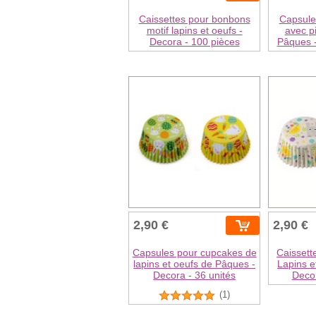
Caissettes pour bonbons
Capsule
motif lapins et oeufs -
avec p
Decora - 100 pièces
Pâques -
2,90 €
2,90 €
Capsules pour cupcakes de
Caissett
lapins et oeufs de Pâques -
Lapins e
Decora - 36 unités
Decor
(1)