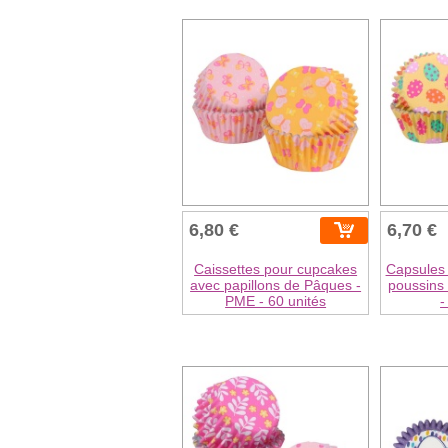
6,80 €
6,70 €
Caissettes pour cupcakes
Capsules
avec papillons de Pâques -
poussins
PME - 60 unités
-