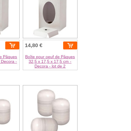
14,80 €
de Pâques
Boîte pour oeuf de Pâques
 Decora -
32,5 x 17,5 x 17,5 cm -
Decora - lot de 2