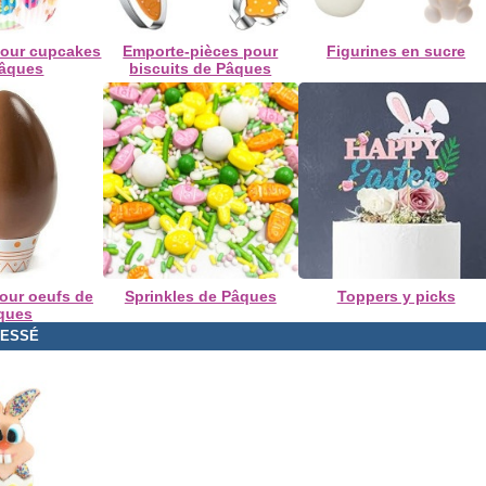
pour cupcakes
Emporte-pièces pour
Figurines en sucre
Pâques
biscuits de Pâques
our oeufs de
Sprinkles de Pâques
Toppers y picks
ques
RESSÉ