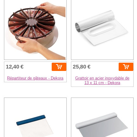
12,40 €
25,80 €
Répartiteur de gâteaux - Dekora
Grattoir en acier inoxydable de
13 x 11 cm - Dekora