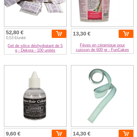
52,80 €
13,30 €
0,53 €/unité
Fèves en céramique pour
Gel de silice déshydratant de 5
cuisson de 600 gr - FunCakes
g - Dekora - 100 unités
9,60 €
14,30 €