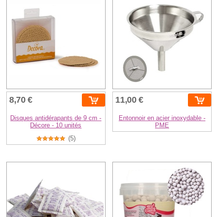
8,70 €
11,00 €
Disques antidérapants de 9 cm -
Entonnoir en acier inoxydable -
Décore - 10 unités
PME
(5)