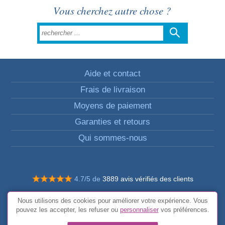
Vous cherchez autre chose ?
Aide et contact
Frais de livraison
Moyens de paiement
Garanties et retours
Qui sommes-nous
4.7/5 de
3889 avis vérifiés des clients
© Tous droits réservés FunToCome
Nous utilisons des cookies pour améliorer votre expérience. Vous
Conditions générales
pouvez les accepter, les refuser ou
personnaliser
vos préférences.