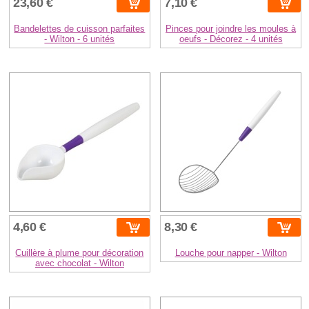
23,60 €
7,10 €
Bandelettes de cuisson parfaites
Pinces pour joindre les moules à
- Wilton - 6 unités
oeufs - Décorez - 4 unités
4,60 €
8,30 €
Cuillère à plume pour décoration
Louche pour napper - Wilton
avec chocolat - Wilton