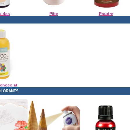
uides
Pâte
Poudre
 chocolat
OLORANTS