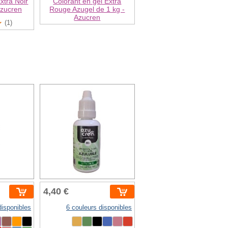
xtra Noir
Colorant en gel Extra
Azucren
Rouge Azugel de 1 kg -
Azucren
(1)
4,40 €
disponibles
6 couleurs disponibles