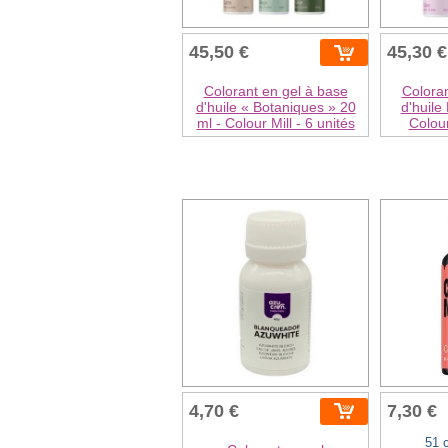
45,50 €
45,30 €
Colorant en gel à base
Coloran
d'huile « Botaniques » 20
d'huile
ml - Colour Mill - 6 unités
Colour
4,70 €
7,30 €
51 