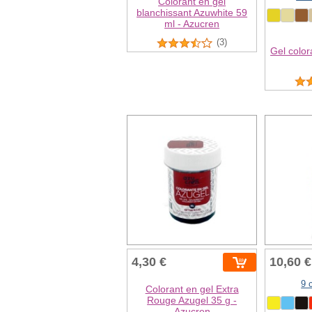
Colorant en gel
blanchissant Azuwhite 59
ml - Azucren
(3)
Gel color
4,30 €
10,60 €
9 
Colorant en gel Extra
Rouge Azugel 35 g -
Azucren