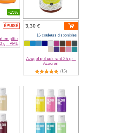
-15%
3,30 €
ÉPUISÉ
16 couleurs disponibles
ré en pâte
00 g - PME
Azugel gel colorant 35 gr -
Azucren
(15)