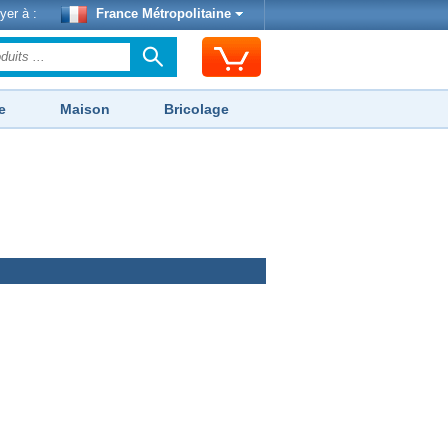
yer à :
France Métropolitaine
e
Maison
Bricolage