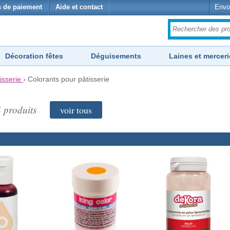
 de paiement
Aide et contact
Envo
Décoration fêtes
Déguisements
Laines et merceri
isserie
›
Colorants pour pâtisserie
4
produits
voir tous