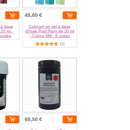
45,60 €
 à base
Colorant en gel à base
 20 ml -
d'huile Pool Party de 20 ml
 unités
- Colour Mill - 6 unités
(1)
65,50 €