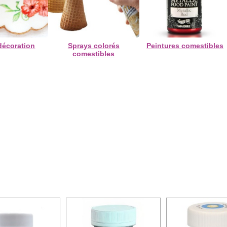
décoration
Sprays colorés
Peintures comestibles
comestibles