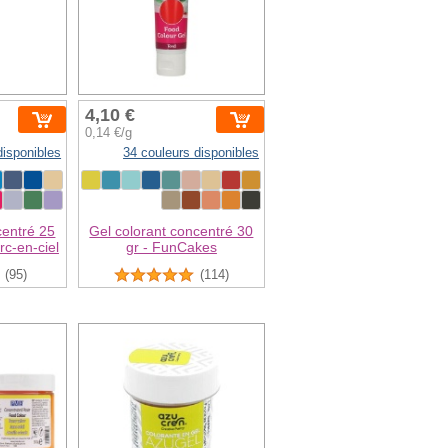
4,10 €
0,14 €/g
disponibles
34 couleurs disponibles
centré 25
Gel colorant concentré 30
rc-en-ciel
gr - FunCakes
(95)
(114)