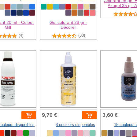
Colorant en gel E
Azugel 35 g - 
ant 20 ml - Colour
Gel colorant 28 gr -
Mill
Décorer
(4)
(38)
9,70 €
3,60 €
couleurs disponibles
8 couleurs disponibles
15 couleurs 