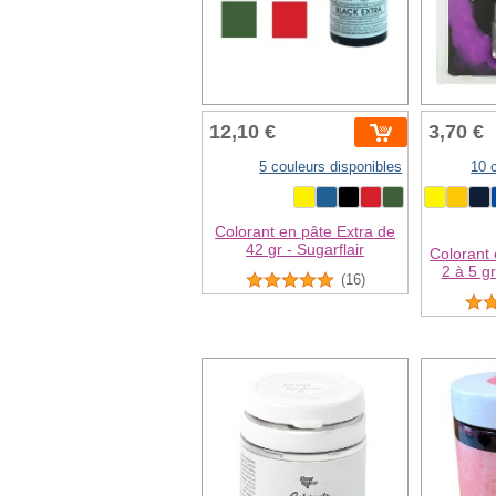
12,10 €
3,70 €
5 couleurs disponibles
10 
Colorant en pâte Extra de
42 gr - Sugarflair
Colorant
2 à 5 g
(16)