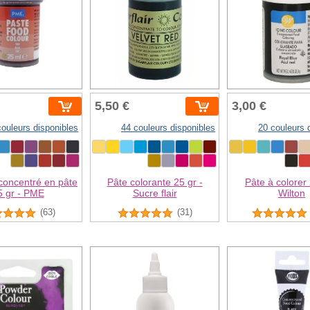
5,50 €
3,00 €
couleurs disponibles
44 couleurs disponibles
20 couleurs 
concentré en pâte
Pâte colorante 25 gr -
Pâte à colorer 
5 gr - PME
Sucre flair
Wilton
(63)
(31)