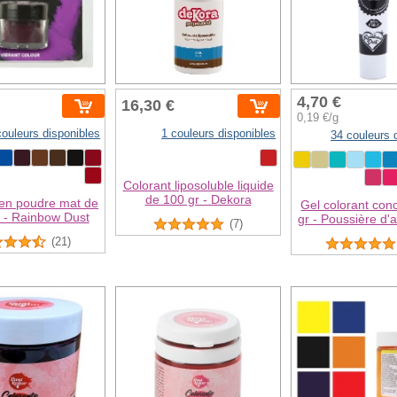
4,70 €
16,30 €
0,19 €/g
couleurs disponibles
1 couleurs disponibles
34 couleurs 
Colorant liposoluble liquide
de 100 gr - Dekora
 en poudre mat de
Gel colorant con
r - Rainbow Dust
gr - Poussière d'a
(7)
(21)