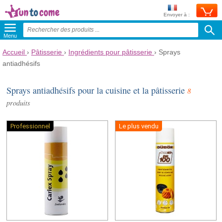
Envoyer à :
Menu
Accueil
›
Pâtisserie
›
Ingrédients pour pâtisserie
›
Sprays
antiadhésifs
Sprays antiadhésifs pour la cuisine et la pâtisserie
8
produits
Professionnel
Le plus vendu