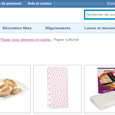
 de paiement
Aide et contact
Envo
Décoration fêtes
Déguisements
Laines et merceri
›
Papier pour aliments et cuisine
›
Papier sulfurisé