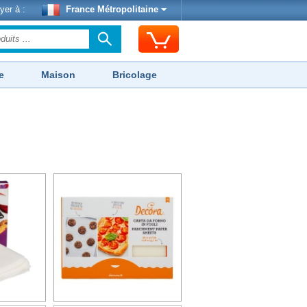
yer à :
France Métropolitaine
e
Maison
Bricolage