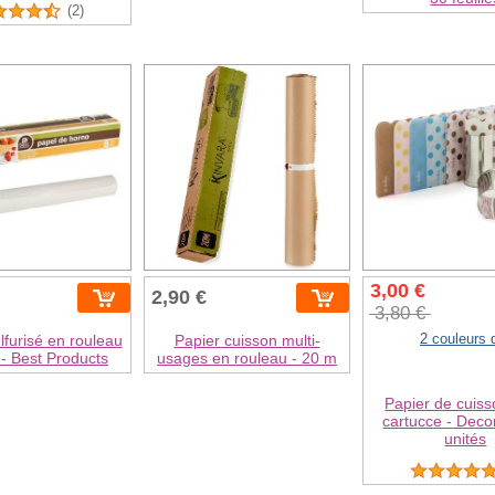
(2)
3,00 €
2,90 €
3,80 €
2 couleurs 
lfurisé en rouleau
Papier cuisson multi-
- Best Products
usages en rouleau - 20 m
Papier de cuiss
cartucce - Deco
unités