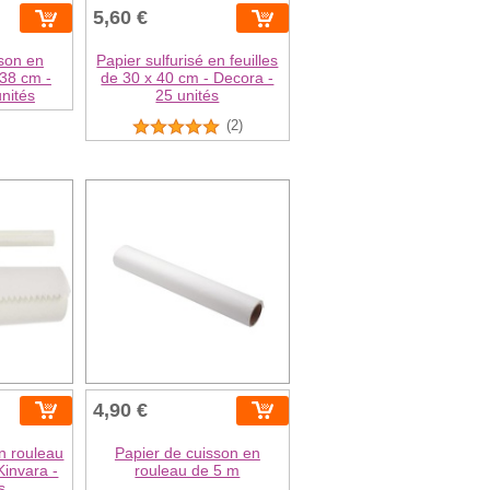
5,60 €
sson en
Papier sulfurisé en feuilles
 38 cm -
de 30 x 40 cm - Decora -
unités
25 unités
(2)
4,90 €
en rouleau
Papier de cuisson en
Kinvara -
rouleau de 5 m
s