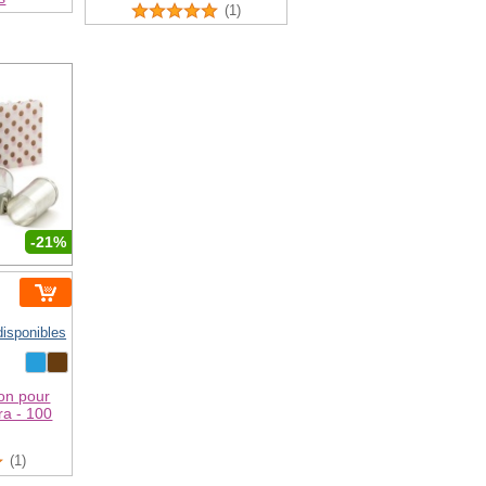
(1)
-21%
disponibles
on pour
ra - 100
(1)