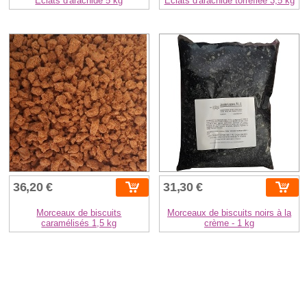
Éclats d'arachide 5 kg
Éclats d'arachide torréfiée 3,5 kg
36,20 €
31,30 €
Morceaux de biscuits
Morceaux de biscuits noirs à la
caramélisés 1,5 kg
crème - 1 kg