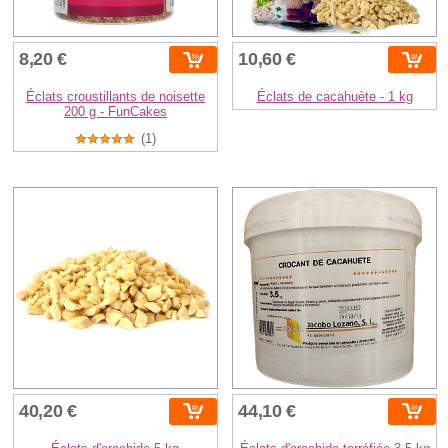
8,20 €
10,60 €
Éclats croustillants de noisette
Éclats de cacahuète - 1 kg
200 g - FunCakes
(1)
40,20 €
44,10 €