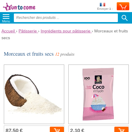
Envoyer à :
Menu
Accueil
›
Pâtisserie
›
Ingrédients pour pâtisserie
›
Morceaux et fruits
secs
Morceaux et fruits secs
12
produits
87,50 €
2,10 €