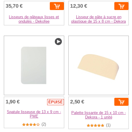
35,70 €
12,30 €
Lisseurs de gâteaux lisses et
Lisseur de pâte à sucre en
ondulés - Dekofee
plastique de 15 x 8 cm - Dekora
1,90 €
2,50 €
ÉPUISÉ
Spatule lisseuse de 13 x 9 cm -
Palette lissante de 15 x 10 cm -
PME
Dekora - 1 unité
(2)
(1)