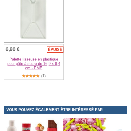
6,90 €
ÉPUISÉ
Palette lisseuse en plastique
pour pâte à sucre de 16,9 x 8,4
cm - PME
(1)
VOUS POUVEZ ÉGALEMENT ÊTRE INTÉRESSÉ PAR