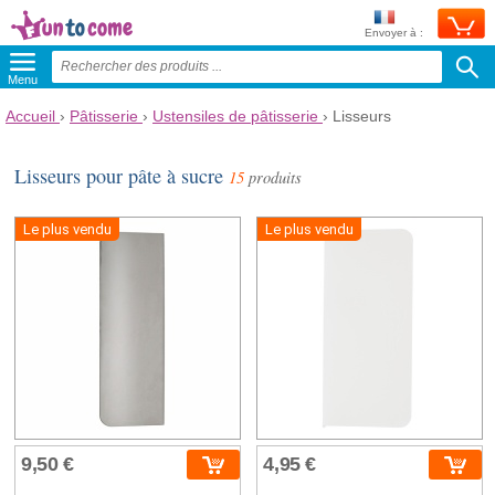
Envoyer à :
Menu
Accueil
›
Pâtisserie
›
Ustensiles de pâtisserie
›
Lisseurs
Lisseurs pour pâte à sucre
15
produits
Le plus vendu
Le plus vendu
9,50 €
4,95 €