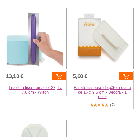
13,10 €
5,60 €
Truelle à lisser en acier 22,8 x
Palette lisseuse de pâte à sucre
7,6 cm - Wilton
de 16 x 9,5 cm - Decora - 1
unité
(2)