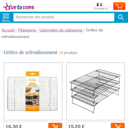
Envoyer à :
Menu
Accueil
›
Pâtisserie
›
Ustensiles de pâtisserie
›
Grilles de
refroidissement
Grilles de refroidissement
10
produits
16,30 €
15,20 €