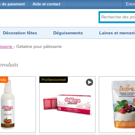
 de paiement
Aide et contact
Envo
Décoration fêtes
Déguisements
Laines et merceri
isserie
›
Gélatine pour pâtisserie
roduits
endu
Professionnel