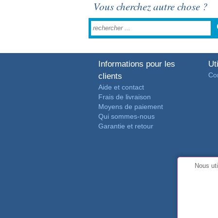
Vous cherchez autre chose ?
Informations pour les
Uti
Con
clients
Aide et contact
Frais de livraison
Moyens de paiement
Qui sommes-nous
Garantie et retour
Nous uti