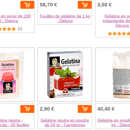
58,70 €
3,50 €
 en spray de 200
Feuilles de gélatine de 1 kg
Gélatine en 
l - Dekora
- Dekora
instantanée de
Decora
(1)
2,90 €
40,40 €
tine neutre -
Gélatine neutre en poudre
Gélatine en poudr
ita - 50 feuilles
de 24 gr - Carmencita
kg - Deko