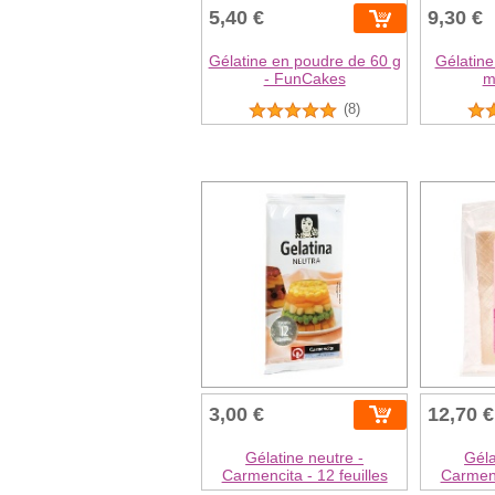
5,40 €
9,30 €
Gélatine en poudre de 60 g
Gélatine
- FunCakes
m
(8)
3,00 €
12,70 €
Gélatine neutre -
Géla
Carmencita - 12 feuilles
Carmenc