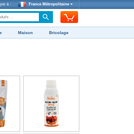
yer à :
France Métropolitaine
e
Maison
Bricolage