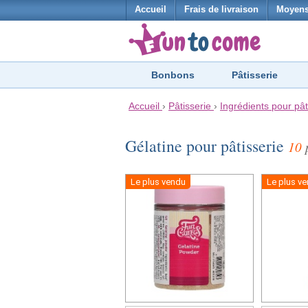
Accueil
Frais de livraison
Moyens
Bonbons
Pâtisserie
Accueil
›
Pâtisserie
›
Ingrédients pour pât
Gélatine pour pâtisserie
10
p
Le plus vendu
Le plus v