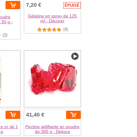
7,20 €
ÉPUISÉ
Gélatine en spray de 125
poudre
ml - Décorer
 30 g -
(4)
(2)
41,40 €
e or de 1
Pectine gélifiante en poudre
ra
de 300 g - Dekora