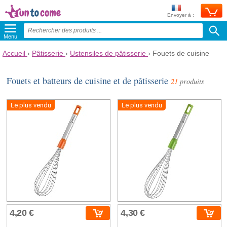
Envoyer à :
Menu
Accueil
›
Pâtisserie
›
Ustensiles de pâtisserie
›
Fouets de cuisine
Fouets et batteurs de cuisine et de pâtisserie
21
produits
Le plus vendu
Le plus vendu
4,20 €
4,30 €