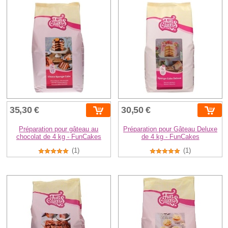
35,30 €
30,50 €
Préparation pour gâteau au
Préparation pour Gâteau Deluxe
chocolat de 4 kg - FunCakes
de 4 kg - FunCakes
(1)
(1)