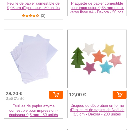
Feuille de papier comestible de
Plaquette de papier comestible
0,03 cm d'épaisseur - 50 unités
pour impression 0,65 mm recto-
verso lisse A4 - Dekora - 50 pcs.
(3)
28,20 €
12,00 €
0,56 €/unité
Disques de décoration en forme
Feuilles de papier azyme
d'étoiles et de sapins de Noël de
comestible pour impression -
3,5 cm - Dekora - 200 unités
épaisseur 0,6 mm - 50 unités