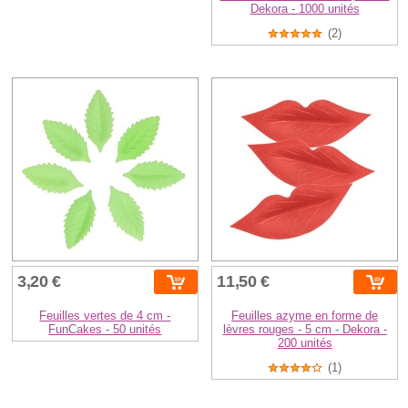
Dekora - 1000 unités
(2)
3,20 €
11,50 €
Feuilles vertes de 4 cm -
Feuilles azyme en forme de
FunCakes - 50 unités
lèvres rouges - 5 cm - Dekora -
200 unités
(1)