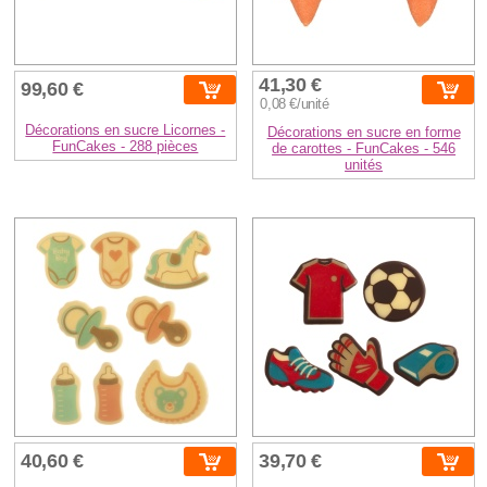
41,30 €
99,60 €
0,08 €/unité
Décorations en sucre Licornes -
Décorations en sucre en forme
FunCakes - 288 pièces
de carottes - FunCakes - 546
unités
40,60 €
39,70 €