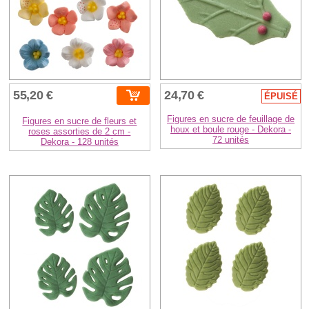
55,20 €
24,70 €
ÉPUISÉ
Figures en sucre de feuillage de
Figures en sucre de fleurs et
houx et boule rouge - Dekora -
roses assorties de 2 cm -
72 unités
Dekora - 128 unités