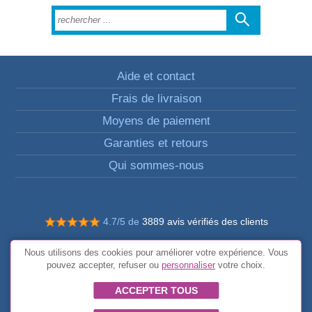
Aide et contact
Frais de livraison
Moyens de paiement
Garanties et retours
Qui sommes-nous
4.7/5 de
3889 avis vérifiés des clients
© Tous droits réservés FunToCome
Nous utilisons des cookies pour améliorer votre expérience. Vous
Conditions générales
pouvez accepter, refuser ou
personnaliser
votre choix.
ACCEPTER TOUS