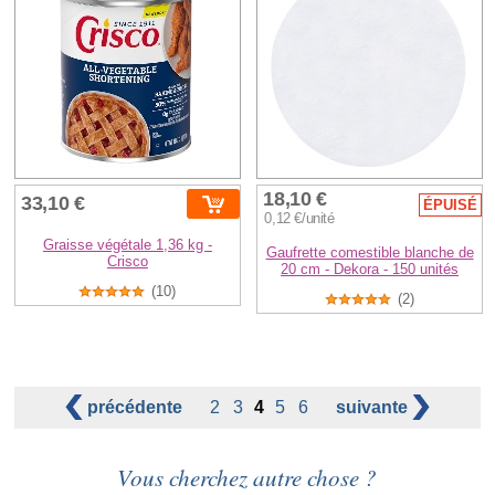
18,10 €
33,10 €
ÉPUISÉ
0,12 €/unité
Graisse végétale 1,36 kg -
Gaufrette comestible blanche de
Crisco
20 cm - Dekora - 150 unités
(10)
(2)
précédente
2
3
4
5
6
suivante
Vous cherchez autre chose ?