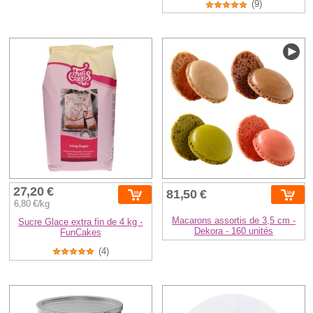
(9)
27,20 €
81,50 €
6,80 €/kg
Macarons assortis de 3,5 cm -
Sucre Glace extra fin de 4 kg -
Dekora - 160 unités
FunCakes
(4)