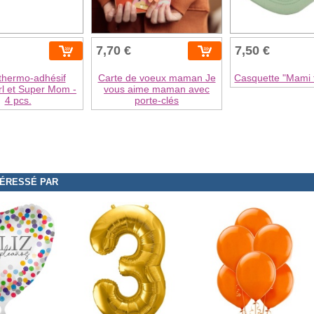
7,70 €
7,50 €
thermo-adhésif
Carte de voeux maman Je
Casquette "Mami 
rl et Super Mom -
vous aime maman avec
4 pcs.
porte-clés
TÉRESSÉ PAR