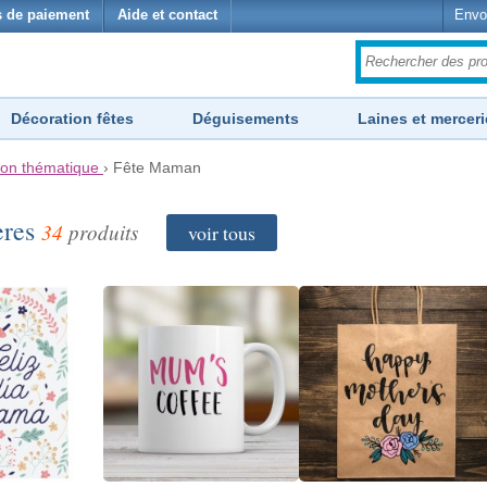
 de paiement
Aide et contact
Envo
Décoration fêtes
Déguisements
Laines et merceri
ion thématique
›
Fête Maman
ères
34
produits
voir tous