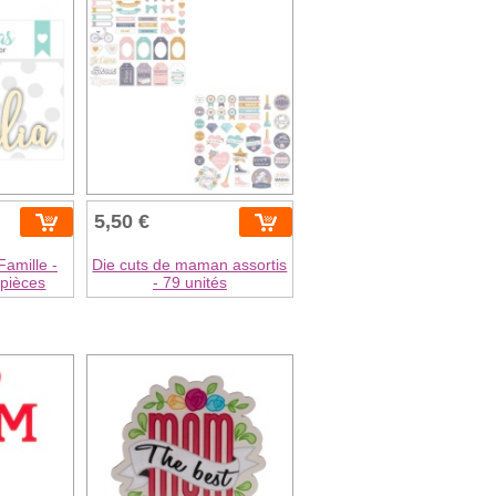
5,50 €
amille -
Die cuts de maman assortis
 pièces
- 79 unités