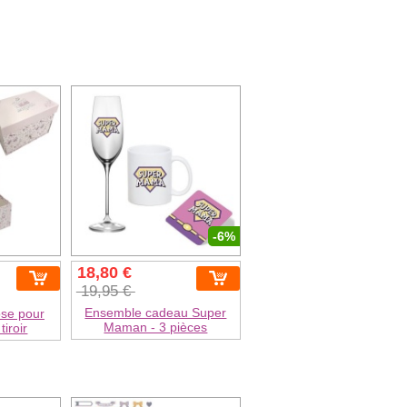
-6%
18,80 €
19,95 €
Ensemble cadeau Super
ose pour
Maman - 3 pièces
iroir