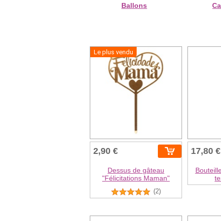
Ballons
Ca
Le plus vendu
2,90 €
17,80 €
Dessus de gâteau
Bouteill
"Félicitations Maman"
te
(2)