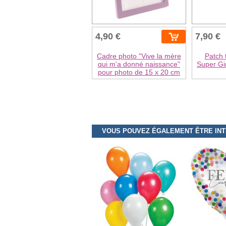
4,90 €
7,90 €
Cadre photo "Vive la mère
Patch 
qui m'a donné naissance"
Super Gi
pour photo de 15 x 20 cm
VOUS POUVEZ ÉGALEMENT ÊTRE IN