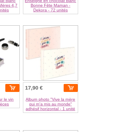
at blanc
Enseigne en chocolat blanc
Mères 4,7
Bonne Fête Maman -
nités
Dekora - 72 unités
17,90 €
r le vin
Album photo "Vive la mère
ièces
qui m'a mis au monde"
adhésif horizontal - 1 unité