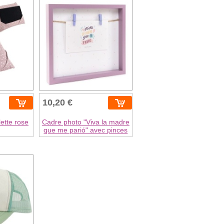
10,20 €
ette rose
Cadre photo "Viva la madre
que me parió" avec pinces