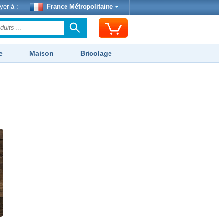
yer à :
France Métropolitaine
e
Maison
Bricolage