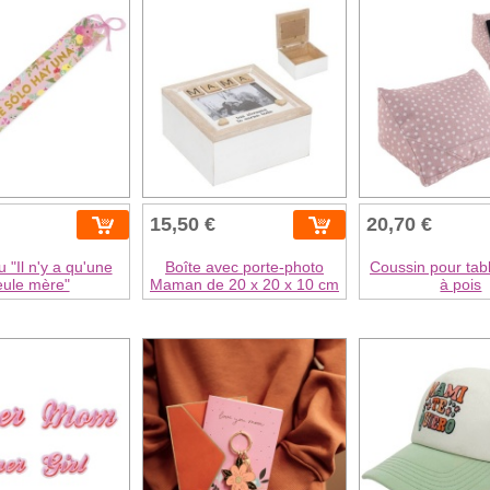
15,50 €
20,70 €
"Il n'y a qu'une
Boîte avec porte-photo
Coussin pour tabl
eule mère"
Maman de 20 x 20 x 10 cm
à pois