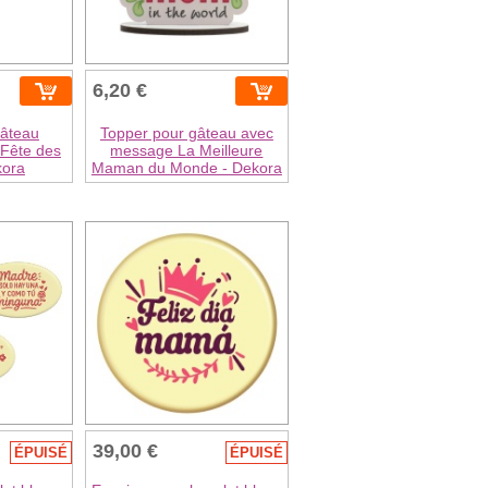
6,20 €
gâteau
Topper pour gâteau avec
 Fête des
message La Meilleure
kora
Maman du Monde - Dekora
39,00 €
ÉPUISÉ
ÉPUISÉ