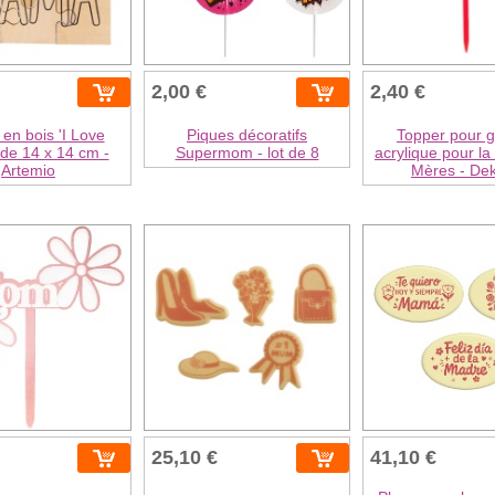
2,00 €
2,40 €
 en bois 'I Love
Piques décoratifs
Topper pour 
de 14 x 14 cm -
Supermom - lot de 8
acrylique pour la
Artemio
Mères - De
25,10 €
41,10 €