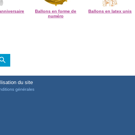
anniversaire
Ballons en forme de
Ballons en latex unis
numéro
lisation du site
ditions générales