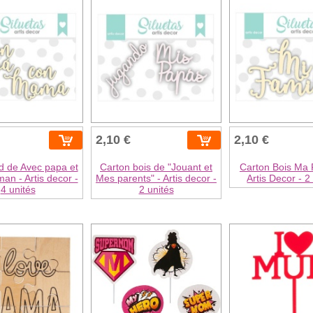
2,10 €
2,10 €
d de Avec papa et
Carton bois de "Jouant et
Carton Bois Ma F
n - Artis decor -
Mes parents" - Artis decor -
Artis Decor - 2
4 unités
2 unités