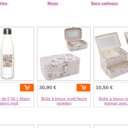
rtes
Mugs
Sacs cadeaux
30,90 €
10,50 €
e de 0,50 L Mami
Boîte à bijoux motif fleurs
Boîte à bijoux r
stimo molt
violettes
maman avec t