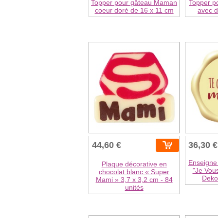
Topper pour gâteau Maman
Topper p
coeur doré de 16 x 11 cm
avec d
44,60 €
36,30 €
Enseigne 
Plaque décorative en
"Je Vou
chocolat blanc « Super
Dekor
Mami » 3,7 x 3,2 cm - 84
unités