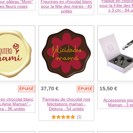
Plaque en chocol
our gâteau "Mom"
Figurines en chocolat blanc
pour la Fête des 
es fleurs roses
pour la fête des mères - 40
x 3 cm - 84 u
unités
37,70 €
15,50 €
ÉPUISÉ
ÉPUISÉ
en chocolat blanc
Panneau de chocolat noir
Accessoires pou
s Aime Maman" -
félicitations maman -
Maman - 3 p
a - 96 unités
Dekora - 54 unités
(1)