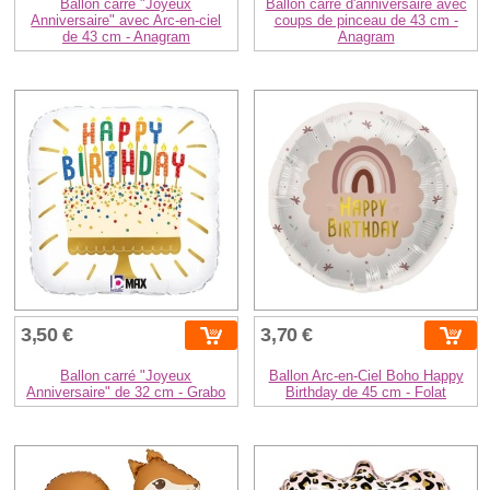
Ballon carré "Joyeux
Ballon carré d'anniversaire avec
Anniversaire" avec Arc-en-ciel
coups de pinceau de 43 cm -
de 43 cm - Anagram
Anagram
3,50 €
3,70 €
Ballon carré "Joyeux
Ballon Arc-en-Ciel Boho Happy
Anniversaire" de 32 cm - Grabo
Birthday de 45 cm - Folat