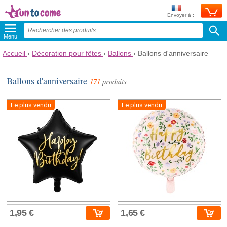
Envoyer à :
Menu
Accueil
›
Décoration pour fêtes
›
Ballons
›
Ballons d'anniversaire
Ballons d'anniversaire
171
produits
Le plus vendu
Le plus vendu
1,95 €
1,65 €