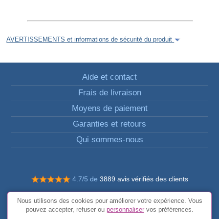
AVERTISSEMENTS et informations de sécurité du produit
Aide et contact
Frais de livraison
Moyens de paiement
Garanties et retours
Qui sommes-nous
4.7/5 de
3889 avis vérifiés des clients
© Tous droits réservés FunToCome
Nous utilisons des cookies pour améliorer votre expérience. Vous
Conditions générales
pouvez accepter, refuser ou
personnaliser
vos préférences.