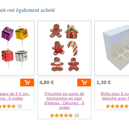
duit ont également acheté
4,80 €
1,30 €
eaux de 6,5 cm -
Figurines en sucre de
Boîte pour 6 c
ra - 6 unités
bonhomme en pain
blanche avec 
d'épices - Décorez - 6
(1)
unités
(2)