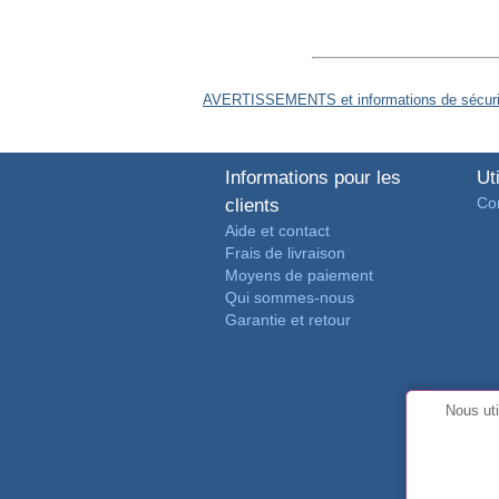
AVERTISSEMENTS et informations de sécurit
Informations pour les
Uti
Con
clients
Aide et contact
Frais de livraison
Moyens de paiement
Qui sommes-nous
Garantie et retour
Nous uti