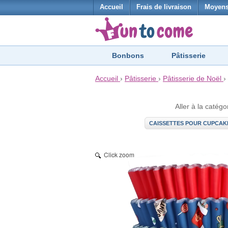
Accueil
Frais de livraison
Moyens
Bonbons
Pâtisserie
Accueil
›
Pâtisserie
›
Pâtisserie de Noël
›
Aller à la catégo
CAISSETTES POUR CUPCAK
Click zoom