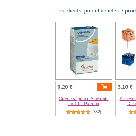
Les clients qui ont acheté ce pro
6,20 €
3,10 €
Crème végétale Ambiante
Pics cad
de 1 L - Puratos
Deko
(382)