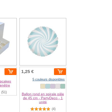
1,25 €
5 couleurs disponibles
upcakes
fenêtre
(51)
Ballon rond en spirale pâle
de 45 cm - PartyDeco - 1
unité
(4)