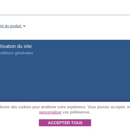
é du produit
lisation du site
ditions générales
4.7/5 de
3889 avis vérifiés des clients
lisons des cookies pour améliorer votre expérience. Vous pouvez accepter, r
personnaliser
vos préférences.
© Tous droits réservés FunToCome
ACCEPTER TOUS