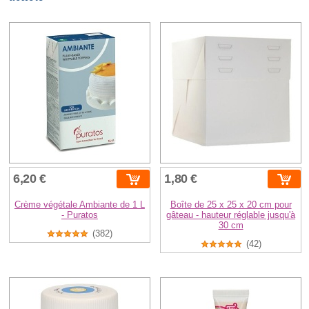
6,20 €
1,80 €
Crème végétale Ambiante de 1 L
Boîte de 25 x 25 x 20 cm pour
- Puratos
gâteau - hauteur réglable jusqu'à
30 cm
(382)
(42)