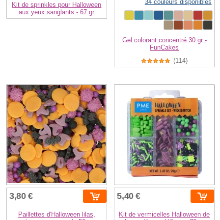
34 couleurs disponibles
Kit de sprinkles pour Halloween
aux yeux sanglants - 67 gr
Gel colorant concentré 30 gr -
FunCakes
(114)
3,80 €
5,40 €
Paillettes d'Halloween lilas,
Kit de vermicelles Halloween de