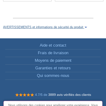
AVERTISSEMENTS et informations de sécurité du produit
Aide et contact
Frais de livraison
Moyens de paiement
Garanties et retours
Qui sommes-nous
4.7/5 de
3889 avis vérifiés des clients
© Tous droits réservés FunToCome
Nous utilisons des cookies pour améliorer votre expérience. Vous