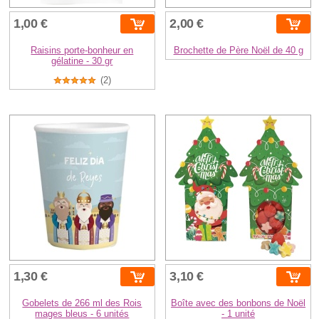
1,00 €
2,00 €
Raisins porte-bonheur en
Brochette de Père Noël de 40 g
gélatine - 30 gr
(2)
1,30 €
3,10 €
Gobelets de 266 ml des Rois
Boîte avec des bonbons de Noël
mages bleus - 6 unités
- 1 unité