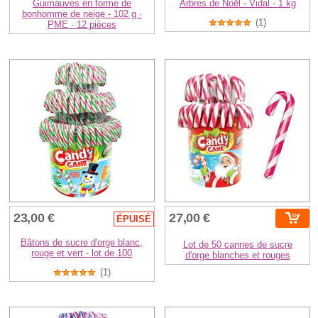
Guimauves en forme de
Arbres de Noël - Vidal - 1 kg
bonhomme de neige - 102 g ·
(1)
PME · 12 pièces
23,00 €
27,00 €
ÉPUISÉ
Bâtons de sucre d'orge blanc,
Lot de 50 cannes de sucre
rouge et vert - lot de 100
d'orge blanches et rouges
(1)