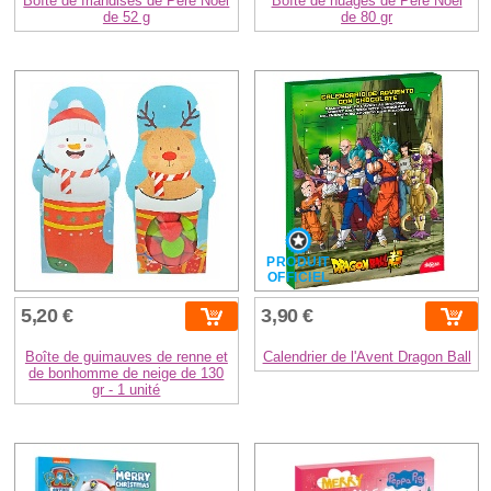
Boîte de friandises de Père Noël
Boîte de nuages de Père Noël
de 52 g
de 80 gr
PRODUIT
OFFICIEL
5,20 €
3,90 €
Boîte de guimauves de renne et
Calendrier de l'Avent Dragon Ball
de bonhomme de neige de 130
gr - 1 unité