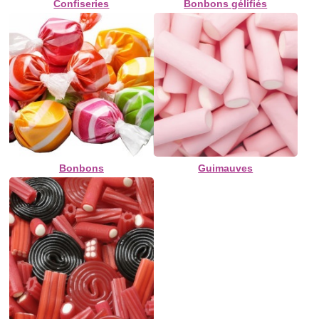
Confiseries
Bonbons gélifiés
Bonbons
Guimauves