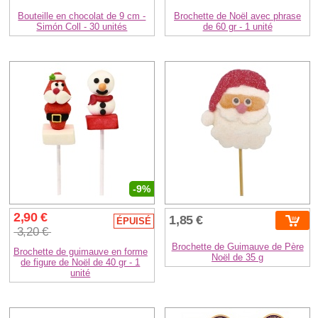
Bouteille en chocolat de 9 cm -
Brochette de Noël avec phrase
Simón Coll - 30 unités
de 60 gr - 1 unité
-9%
2,90 €
1,85 €
ÉPUISÉ
3,20 €
Brochette de Guimauve de Père
Brochette de guimauve en forme
Noël de 35 g
de figure de Noël de 40 gr - 1
unité