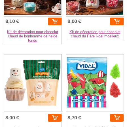
8,10 €
8,00 €
Kit de décoration pour chocolat
Kit de décoration pour chocolat
chaud de bonhomme de neige
chaud du Père Noël moelleux
fondu
8,00 €
8,70 €