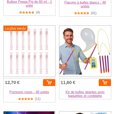
Bulleur Peppa Pig de 60 ml - 1
Flacons à bulles blancs - 48
unité
unités
(4)
(41)
Le plus vendu
12,70 €
11,60 €
Pompons roses - 48 unités
Kit de bulles géantes avec
baguettes et cordelette
(11)