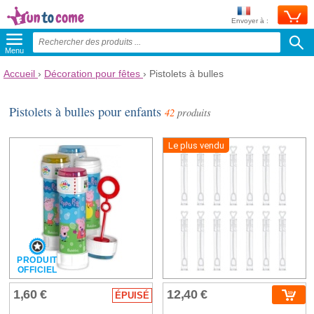
Envoyer à :
Menu
Accueil
›
Décoration pour fêtes
›
Pistolets à bulles
Pistolets à bulles pour enfants
42
produits
Le plus vendu
PRODUIT
OFFICIEL
1,60 €
12,40 €
ÉPUISÉ