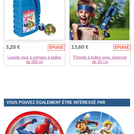
3,20 €
13,60 €
ÉPUISÉ
ÉPUISÉ
Liquide pour à pompes à bulles
Pistolet à bulles avec réservoir
de 500 ml
de 33 cm
VOUS POUVEZ ÉGALEMENT ÊTRE INTÉRESSÉ PAR