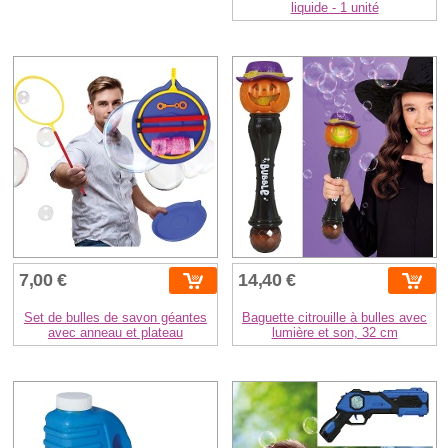
liquide - 1 unité
7,00 €
14,40 €
Set de bulles de savon géantes
Baguette citrouille à bulles avec
avec anneau et plateau
lumière et son, 32 cm