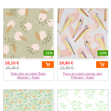
-11%
-12%
18,10 €
18,90 €
20,40 €
21,50 €
Toile slim en coton Boho
Tissu en coton canvas slim
Abstract - Katia
Pelicans - Katia