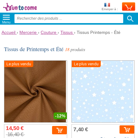
Envoyer à :
Menu
Accueil
›
Mercerie
›
Couture
›
Tissus
›
Tissus Printemps - Été
Tissus de Printemps et Été
18
produits
Le plus vendu
Le plus vendu
-12%
14,50 €
7,40 €
16,40 €