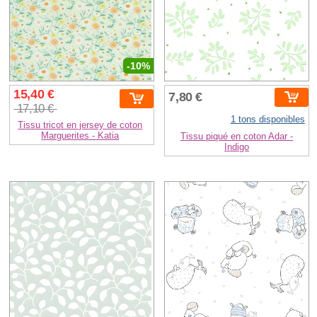
-10%
15,40 €
7,80 €
17,10 €
1 tons disponibles
Tissu tricot en jersey de coton
Marguerites - Katia
Tissu piqué en coton Adar -
Indigo