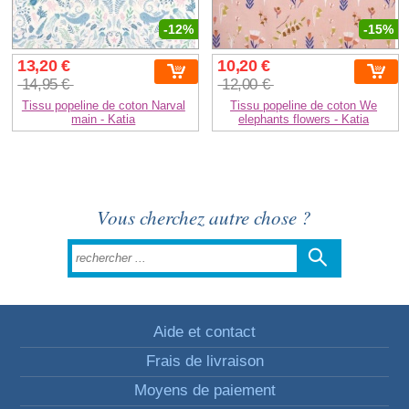
-12%
-15%
13,20 €
10,20 €
14,95 €
12,00 €
Tissu popeline de coton Narval
Tissu popeline de coton We
main - Katia
elephants flowers - Katia
Vous cherchez autre chose ?
Aide et contact
Frais de livraison
Moyens de paiement