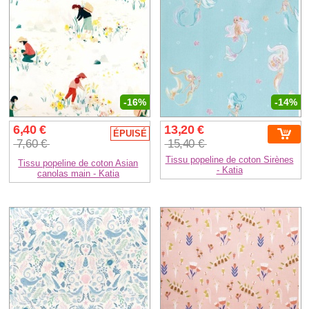
-16%
-14%
6,40 €
13,20 €
ÉPUISÉ
7,60 €
15,40 €
Tissu popeline de coton Sirènes
Tissu popeline de coton Asian
- Katia
canolas main - Katia