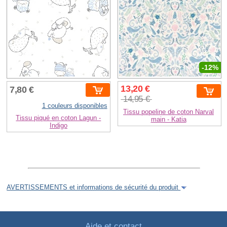
-12%
13,20 €
7,80 €
14,95 €
1 couleurs disponibles
Tissu popeline de coton Narval
Tissu piqué en coton Lagun -
main - Katia
Indigo
AVERTISSEMENTS et informations de sécurité du produit
Aide et contact