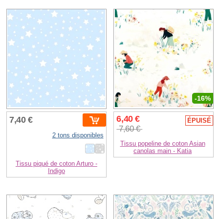
-16%
6,40 €
7,40 €
ÉPUISÉ
7,60 €
2 tons disponibles
Tissu popeline de coton Asian
canolas main - Katia
Tissu piqué de coton Arturo -
Indigo