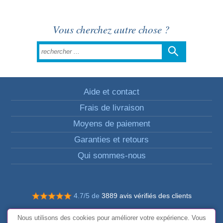
Vous cherchez autre chose ?
Aide et contact
Frais de livraison
Moyens de paiement
Garanties et retours
Qui sommes-nous
4.7/5 de
3889 avis vérifiés des clients
© Tous droits réservés FunToCome
Nous utilisons des cookies pour améliorer votre expérience. Vous