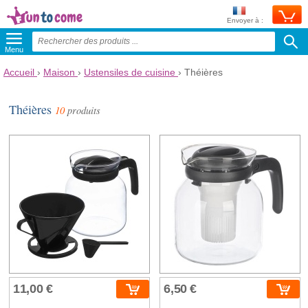
Envoyer à :
Menu
Accueil
›
Maison
›
Ustensiles de cuisine
›
Théières
Théières
10
produits
11,00 €
6,50 €