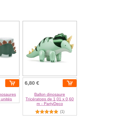
6,80 €
inosaures
Ballon dinosaure
 unités
Tricératops de 1,01 x 0,60
m - PartyDeco
(1)