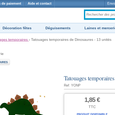
 de paiement
Aide et contact
Envo
Décoration fêtes
Déguisements
Laines et merceri
ages temporaires
›
Tatouages temporaires de Dinosaures - 13 unités
rie
AIRES
Tatouages temporaires
Ref: YONP
1,85 €
TTC
PRODUIT DISPONIBLE