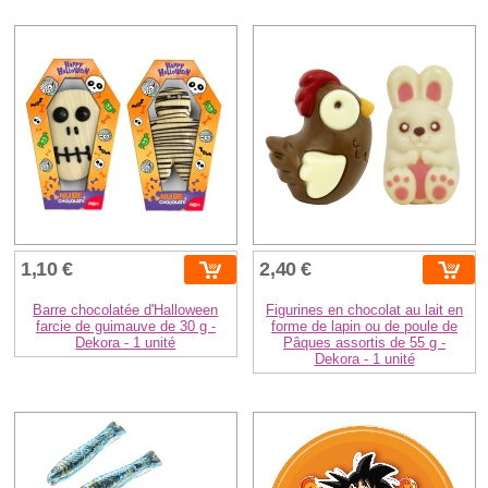
1,10 €
2,40 €
Barre chocolatée d'Halloween
Figurines en chocolat au lait en
farcie de guimauve de 30 g -
forme de lapin ou de poule de
Dekora - 1 unité
Pâques assortis de 55 g -
Dekora - 1 unité