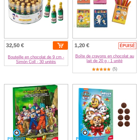
32,50 €
1,20 €
ÉPUISÉ
Boîte de crayons en chocolat au
Bouteille en chocolat de 9 cm -
lait de 20 g - 1 unité
Simón Coll - 30 unités
(5)
PRODUIT
PRODUIT