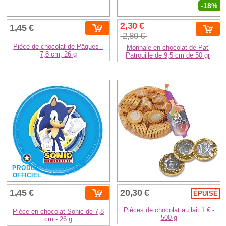
-18%
2,30 €
1,45 €
2,80 €
Pièce de chocolat de Pâques -
Monnaie en chocolat de Pat'
7,8 cm, 26 g
Patrouille de 9,5 cm de 50 gr
PRODUIT
OFFICIEL
1,45 €
20,30 €
ÉPUISÉ
Pièces de chocolat au lait 1 € -
Pièce en chocolat Sonic de 7,8
500 g
cm - 26 g