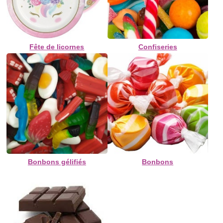
Fête de licornes
Confiseries
Bonbons gélifiés
Bonbons