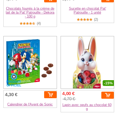
Chocolats fourrés à la crème de
Sucette en chocolat Pat'
lait de la Pat' Patrouille - Dekora
Patrouille - 1 unité
- 100 g
(2)
(4)
PRODUIT
-15%
OFFICIEL
4,00 €
4,30 €
4,70 €
Calendrier de l'Avent de Sonic
Lapin avec oeufs au chocolat 60
g