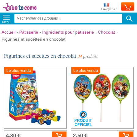
Envoyer à :
Menu
Accueil
›
Pâtisserie
›
Ingrédients pour pâtisserie
›
Chocolat
›
Figurines et sucettes en chocolat
Figurines et sucettes en chocolat
34
produits
Le plus vendu
Le plus vendu
PRODUIT
OFFICIEL
4,30 €
2,50 €