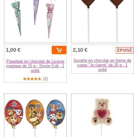
1,00 €
2,10 €
ÉPUISÉ
Sucette en chocolat en forme de
Parapluie en chocolat de Licorne
coeur "Je t'aime" de 25 g - 1
magique de 15 g - Simón Coll - 1
unité
unité
(2)