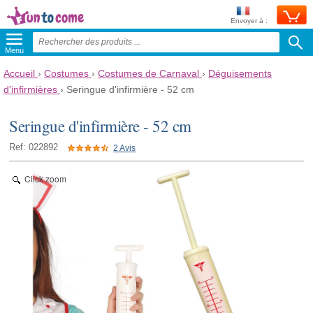
Envoyer à :
Menu
Accueil
›
Costumes
›
Costumes de Carnaval
›
Déguisements
d'infirmières
›
Seringue d'infirmière - 52 cm
Seringue d'infirmière - 52 cm
Ref: 022892
2 Avis
Click zoom