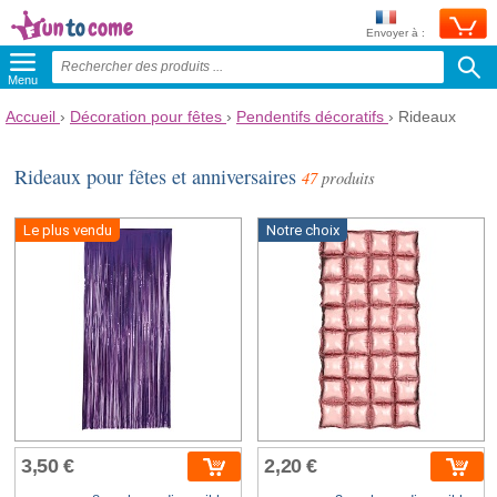
Envoyer à :
Menu
Accueil
›
Décoration pour fêtes
›
Pendentifs décoratifs
›
Rideaux
Rideaux pour fêtes et anniversaires
47
produits
Le plus vendu
Notre choix
3,50 €
2,20 €