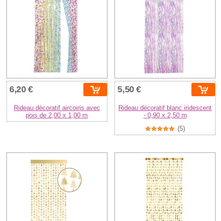
6,20 €
5,50 €
Rideau décoratif aircoiris avec
Rideau décoratif blanc iridescent
pois de 2,00 x 1,00 m
- 0,90 x 2,50 m
(5)