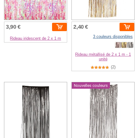
3,90 €
2,40 €
3 couleurs disponibles
Rideau iridescent de 2 x 1 m
Rideau métallisé de 2 x 1 m - 1
unité
(2)
Nouvelles couleurs