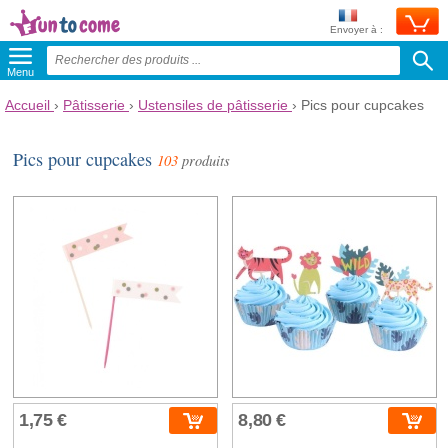
Envoyer à :
Menu
Accueil
›
Pâtisserie
›
Ustensiles de pâtisserie
›
Pics pour cupcakes
Pics pour cupcakes
103
produits
1,75 €
8,80 €