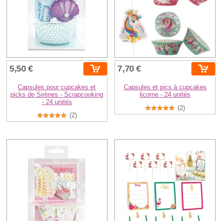
5,50 €
7,70 €
Capsules pour cupcakes et
Capsules et pics à cupcakes
picks de Sirènes - Scrapcooking
licorne - 24 unités
- 24 unités
(2)
(2)