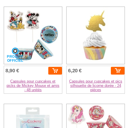
PRODUIT
OFFICIEL
8,90 €
6,20 €
Capsules pour cupcakes et
Capsules pour cupcakes et pics
picks de Mickey Mouse et amis
silhouette de licorne dorée - 24
- 48 unités
pièces