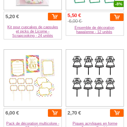
-8%
5,50 €
5,20 €
6,00 €
Kit pour cupcakes de capsules
Ensemble de décoration
et picks de Licorne -
hawaïenne - 12 unités
Scrapcooking - 24 unités
6,00 €
2,70 €
Pack de décoration multicolore -
Piques acryliques en forme