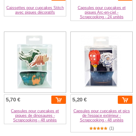
Caissettes pour cupcakes Stitch
Capsules pour cupcakes et
avec piques décoratifs
piques Arc-en-ciel -
Scrapcooking - 24 unités
5,70 €
5,20 €
Capsules pour cupcakes et
Capsules pour cupcakes et pics
piques de dinosaures -
de l'espace extérieur -
Scrapcooking - 48 unités
Scrapcooking - 48 unités
(1)