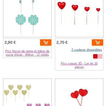
2,90 €
2,70 €
2 couleurs disponibles
Pics flocon de neige et bâton de
sucre d'orge - Wilton - 12 unités
Pics coeurs 3D - Lot de 20
pièces