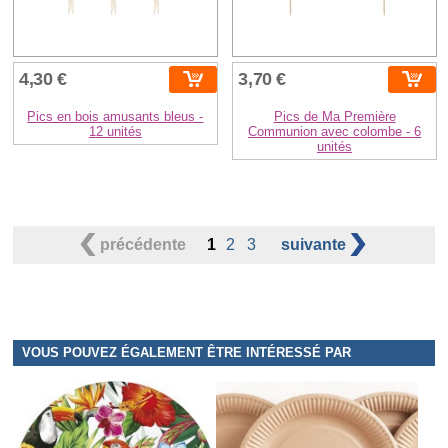
4,30 €
3,70 €
Pics en bois amusants bleus -
Pics de Ma Première
12 unités
Communion avec colombe - 6
unités
précédente
1
2
3
suivante
VOUS POUVEZ ÉGALEMENT ÊTRE INTÉRESSÉ PAR