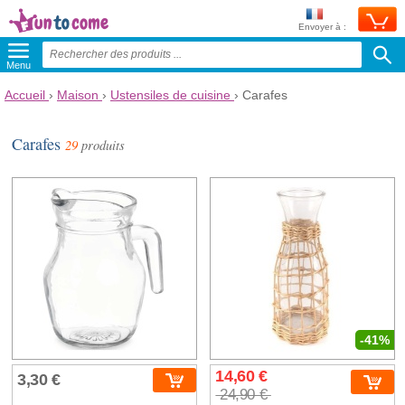
Envoyer à :
Menu
Accueil
›
Maison
›
Ustensiles de cuisine
›
Carafes
Carafes
29
produits
-41%
14,60 €
3,30 €
24,90 €