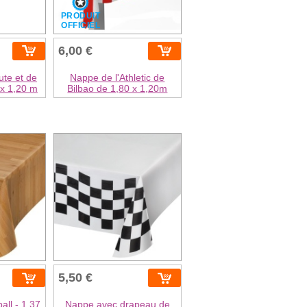
PRODUIT
OFFICIEL
6,00 €
ute et de
Nappe de l'Athletic de
 x 1,20 m
Bilbao de 1,80 x 1,20m
5,50 €
ll - 1,37
Nappe avec drapeau de