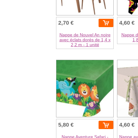
2,70 €
4,60 €
Nappe de Nouvel An noire
Nappe d
avec éclats dorés de 1,4 x
1,
2,2 m - 1 unité
5,80 €
4,60 €
Nappe Aventure Safari -
Nappe ave