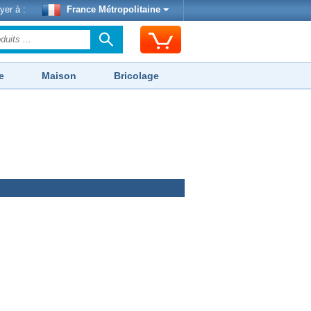
yer à :
France Métropolitaine
e
Maison
Bricolage