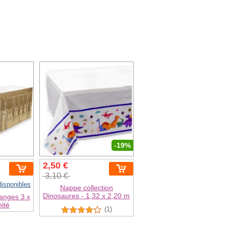
-19%
2,50 €
3,10 €
disponibles
Nappe collection
Dinosaures - 1,32 x 2,20 m
ranges 3 x
nité
(1)