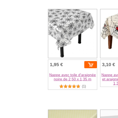
1,95 €
3,10 €
Nappe avec toile d'araignée
Nappe ave
noire de 2,50 x 1,35 m
et araign
1,
(1)