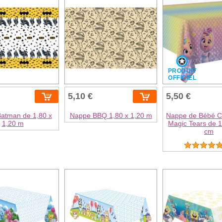
T
PRODUIT
L
OFFICIEL
5,10 €
5,50 €
atman de 1,80 x
Nappe BBQ 1,80 x 1,20 m
Nappe de Bébé C
1,20 m
Magic Tears de 
cm