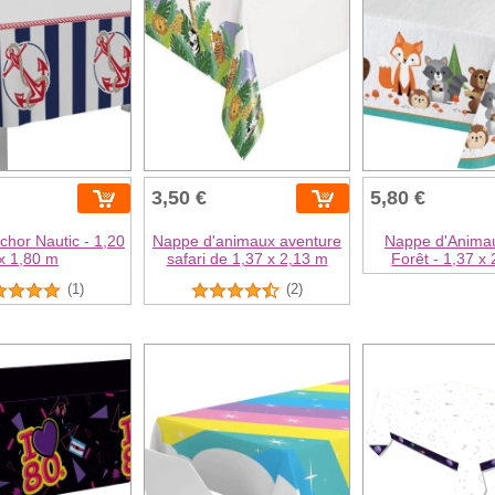
3,50 €
5,80 €
hor Nautic - 1,20
Nappe d'animaux aventure
Nappe d'Animau
x 1,80 m
safari de 1,37 x 2,13 m
Forêt - 1,37 x
(1)
(2)