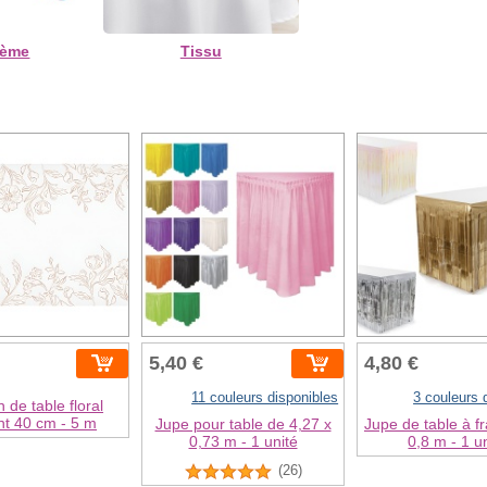
ème
Tissu
5,40 €
4,80 €
11 couleurs disponibles
3 couleurs 
 de table floral
nt 40 cm - 5 m
Jupe pour table de 4,27 x
Jupe de table à f
0,73 m - 1 unité
0,8 m - 1 u
(26)