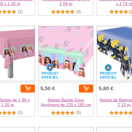
80 x 1,20 m
2,59 m
x 2,74 
(1)
(3)
T
PRODUIT
PRODUIT
L
OFFICIEL
OFFICIEL
5,50 €
5,80 €
arbie de 1,80 x
Nappe Barbie Doux
Nappe de Batman
1,20 m
Agrément de 120 x 180 cm
2,13 m
(1)
(1)