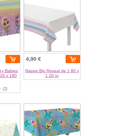
4,90 €
ry Babies
Nappe Big Reveal de 1,80 x
120 x 180
1,20 m
(2)