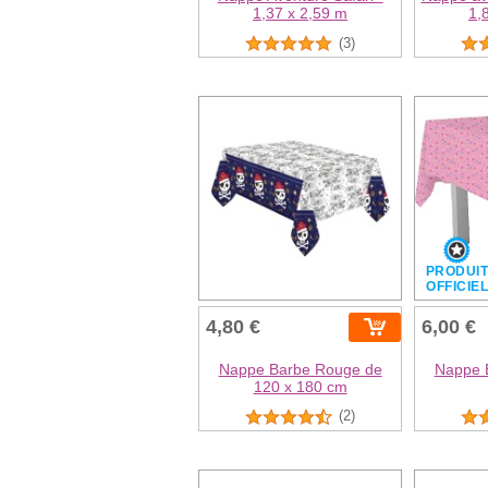
1,37 x 2,59 m
1,
(3)
PRODUI
OFFICIE
4,80 €
6,00 €
Nappe Barbe Rouge de
Nappe B
120 x 180 cm
(2)