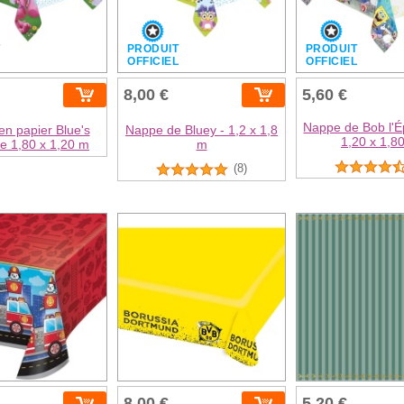
T
PRODUIT
PRODUIT
L
OFFICIEL
OFFICIEL
8,00 €
5,60 €
Nappe de Bob l'
n papier Blue's
Nappe de Bluey - 1,2 x 1,8
1,20 x 1,8
e 1,80 x 1,20 m
m
(8)
8,00 €
5,20 €