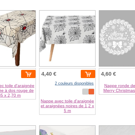
4,40 €
4,60 €
2 couleurs disponibles
c toile d'araignée
Nappe ronde de
ée à dos rouge de
Merry Christmas
35 x 2,70 m
Nappe avec toile d'araignée
et araignées noires de 1,2 x
5 m