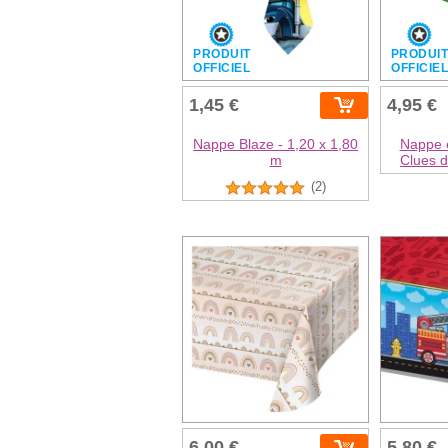
PRODUIT
PRODUI
OFFICIEL
OFFICIE
1,45 €
4,95 €
Nappe Blaze - 1,20 x 1,80
Nappe e
m
Clues d
(2)
6,00 €
5,80 €