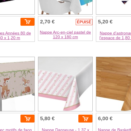
2,70 €
5,20 €
ÉPUISÉ
Nappe Arc-en-ciel pastel de
es Années 80 de
Nappe d'astrona
120 x 180 cm
80 x 1,20 m
l'espace de 1,80
5,80 €
6,00 €
c motifs de faon,
Nappe Danseuse - 1,37 x
Nappe de Basketba