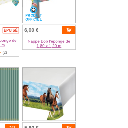
PRODUIT
OFFICIEL
6,00 €
ÉPUISÉ
Éponge de
Nappe Bob l'éponge de
0 m
1,80 x 1,20 m
(2)
5,80 €