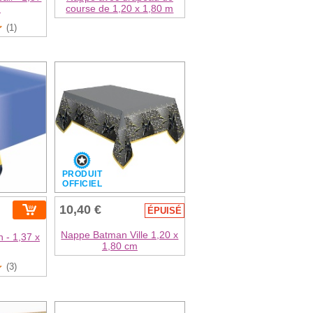
m
course de 1,20 x 1,80 m
(1)
PRODUIT
OFFICIEL
10,40 €
ÉPUISÉ
Nappe Batman Ville 1,20 x
 - 1,37 x
1,80 cm
(3)