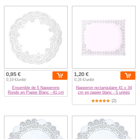
0,95 €
1,20 €
0,19 €/unité
0,24 €/unité
Ensemble de 5 Napperons
Napperon rectangulaire 41 x 34
Ronds en Papier Blanc - 41 cm
cm en papier blanc - 5 unités
(2)