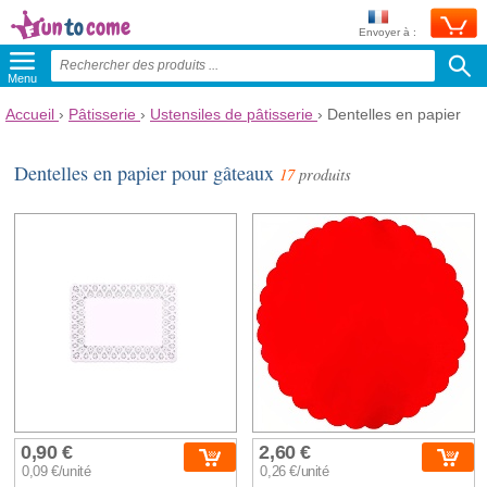
Envoyer à :
Menu
Accueil
›
Pâtisserie
›
Ustensiles de pâtisserie
›
Dentelles en papier
Dentelles en papier pour gâteaux
17
produits
0,90 €
2,60 €
0,09 €/unité
0,26 €/unité