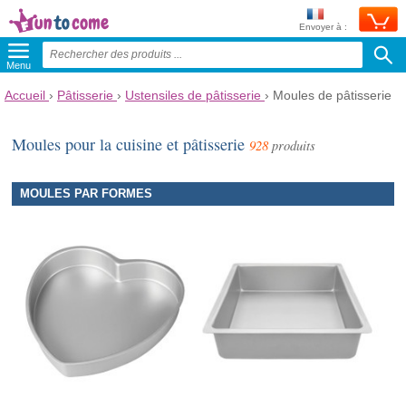
Envoyer à :
Menu
Accueil
›
Pâtisserie
›
Ustensiles de pâtisserie
›
Moules de pâtisserie
Moules pour la cuisine et pâtisserie
928
produits
MOULES PAR FORMES