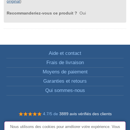
original
)
Recommanderiez-vous ce produit ?
Oui
Aide et contact
Frais de livraison
Moyens de paiement
Garanties et retours
Qui sommes-nous
4.7/5 de
3889 avis vérifiés des clients
© Tous droits réservés FunToCome
Nous utilisons des cookies pour améliorer votre expérience. Vous