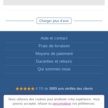
Charger plus d'avis
Aide et contact
Frais de livraison
Moyens de paiement
Garanties et retours
Qui sommes-nous
4.7/5 de
3889 avis vérifiés des clients
© Tous droits réservés FunToCome
Nous utilisons des cookies pour améliorer votre expérience. Vous
Conditions générales
pouvez accepter, refuser ou
personnaliser
vos préférences.