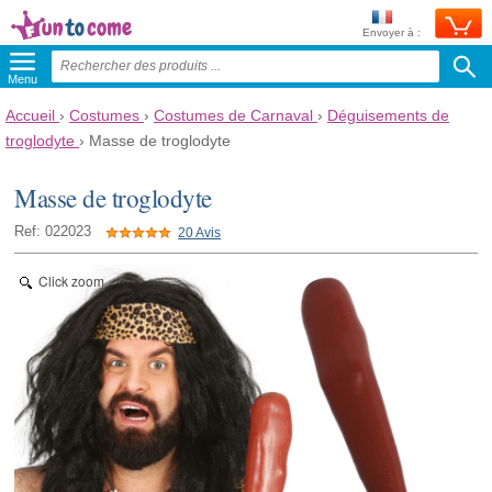
Envoyer à :
Menu
Accueil
›
Costumes
›
Costumes de Carnaval
›
Déguisements de
troglodyte
›
Masse de troglodyte
Masse de troglodyte
Ref: 022023
20 Avis
Click zoom