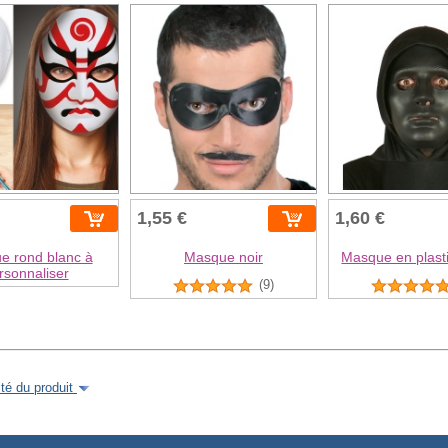
1,55 €
1,60 €
e rond blanc à
Masque noir
Masque en plast
rsonnaliser
(9)
é du produit