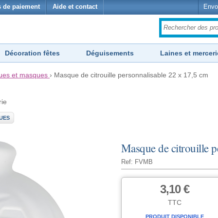
 de paiement
Aide et contact
Envo
Décoration fêtes
Déguisements
Laines et merceri
es et masques
›
Masque de citrouille personnalisable 22 x 17,5 cm
rie
UES
Masque de citrouille 
Ref: FVMB
3,10 €
TTC
PRODUIT DISPONIBLE