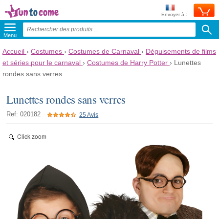
Envoyer à :
Menu
Accueil
›
Costumes
›
Costumes de Carnaval
›
Déguisements de films
et séries pour le carnaval
›
Costumes de Harry Potter
›
Lunettes
rondes sans verres
Lunettes rondes sans verres
Ref: 020182
25 Avis
Click zoom