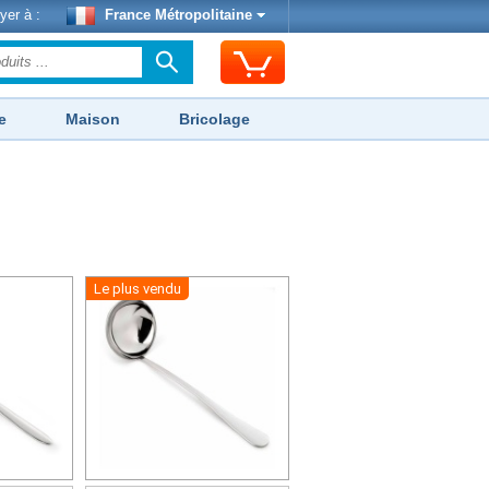
yer à :
France Métropolitaine
e
Maison
Bricolage
Le plus vendu