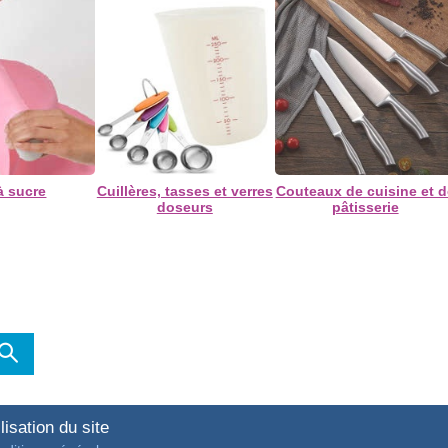
à sucre
Cuillères, tasses et verres
Couteaux de cuisine et d
doseurs
pâtisserie
lisation du site