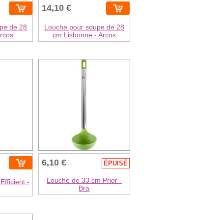
14,10 €
pe de 28
Louche pour soupe de 28
Arcos
cm Lisbonne - Arcos
6,10 €
ÉPUISÉ
Louche de 33 cm Prior -
fficient -
Bra