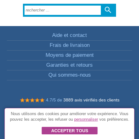
Aide et contact
Frais de livraison
Moyens de paiement
Garanties et retours
Qui sommes-nous
4.7/5 de
3889 avis vérifiés des clients
© Tous droits réservés FunToCome
Nous utilisons des cookies pour améliorer votre expérience. Vous
Conditions générales
pouvez les accepter, les refuser ou
personnaliser
vos préférences.
ACCEPTER TOUS