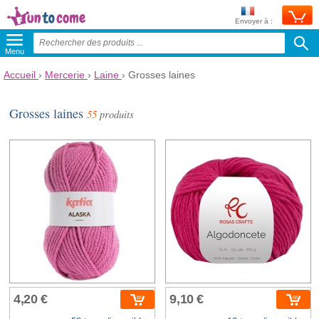
Envoyer à :
Menu
Accueil
›
Mercerie
›
Laine
›
Grosses laines
Grosses laines
55
produits
4,20 €
9,10 €