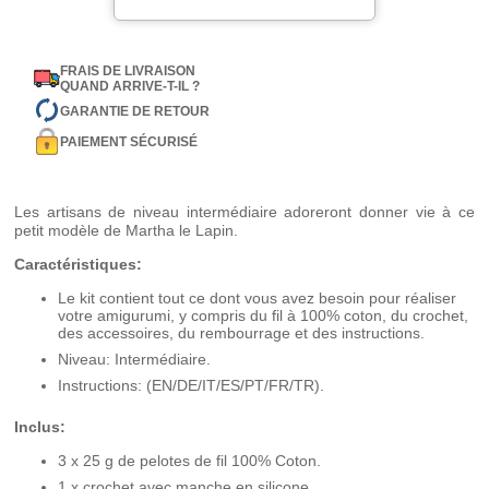
FRAIS DE LIVRAISON
QUAND ARRIVE-T-IL ?
GARANTIE DE RETOUR
PAIEMENT SÉCURISÉ
Les artisans de niveau intermédiaire adoreront donner vie à ce
petit modèle de Martha le Lapin.
Caractéristiques:
Le kit contient tout ce dont vous avez besoin pour réaliser
votre amigurumi, y compris du fil à 100% coton, du crochet,
des accessoires, du rembourrage et des instructions.
Niveau: Intermédiaire.
Instructions: (EN/DE/IT/ES/PT/FR/TR).
Inclus:
3 x 25 g de pelotes de fil 100% Coton.
1 x crochet avec manche en silicone.