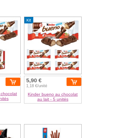
Kit
5,90 €
1,18 €/unité
 chocolat
Kinder bueno au chocolat
nités
au lait - 5 unités