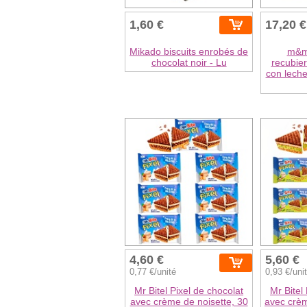
1,60 €
17,20 €
Mikado biscuits enrobés de
m&m
chocolat noir - Lu
recubier
con lech
4,60 €
5,60 €
0,77 €/unité
0,93 €/uni
Mr Bitel Pixel de chocolat
Mr Bitel
avec crème de noisette, 30
avec crèm