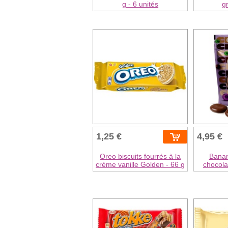
g - 6 unités
gr
1,25 €
4,95 €
Oreo biscuits fourrés à la
Banan
crème vanille Golden - 66 g
chocolat