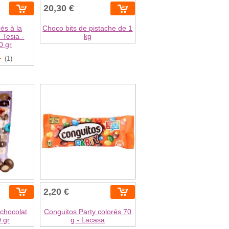
20,30 €
és à la
Choco bits de pistache de 1
 Tesia -
kg
0 gr
(1)
2,20 €
chocolat
Conguitos Party colorés 70
0 gr
g - Lacasa