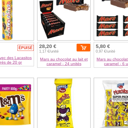
28,20 €
5,80 €
ÉPUISÉ
1,17 €/unité
0,97 €/unité
vec des Lacasitos
Mars au chocolat au lait et
Mars au chocolat 
rés de 20 gr
caramel - 24 unités
caramel - 6 u