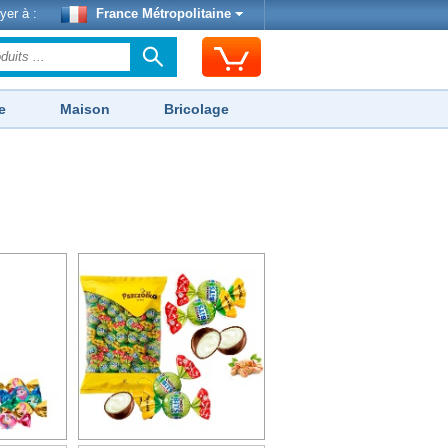
yer à :
France Métropolitaine
e
Maison
Bricolage