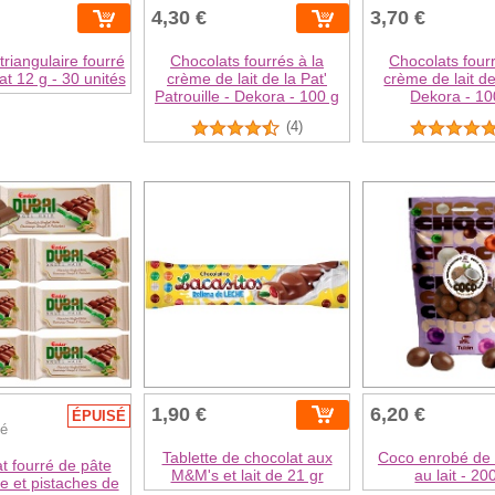
4,30 €
3,70 €
triangulaire fourré
Chocolats fourrés à la
Chocolats fourr
at 12 g - 30 unités
crème de lait de la Pat'
crème de lait de
Patrouille - Dekora - 100 g
Dekora - 10
(4)
1,90 €
6,20 €
ÉPUISÉ
té
Tablette de chocolat aux
Coco enrobé de 
t fourré de pâte
M&M's et lait de 21 gr
au lait - 20
e et pistaches de