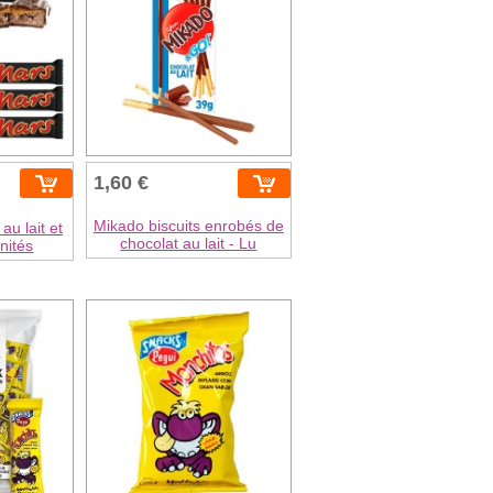
1,60 €
Mikado biscuits enrobés de
au lait et
chocolat au lait - Lu
nités