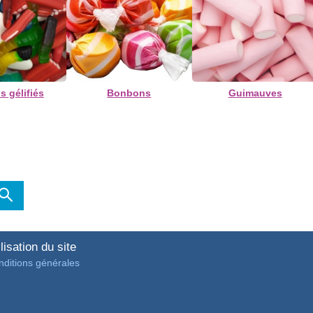
 gélifiés
Bonbons
Guimauves
lisation du site
ditions générales