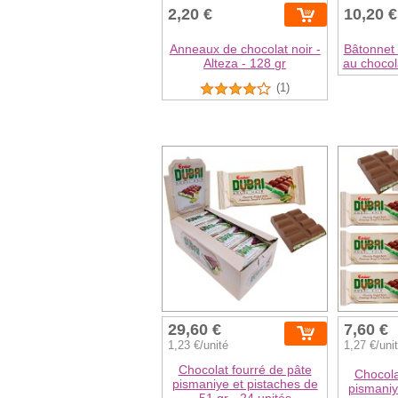
2,20 €
10,20 €
Anneaux de chocolat noir -
Bâtonnet 
Alteza - 128 gr
au chocol
(1)
29,60 €
7,60 €
1,23 €/unité
1,27 €/uni
Chocolat fourré de pâte
Chocola
pismaniye et pistaches de
pismaniy
51 gr - 24 unités