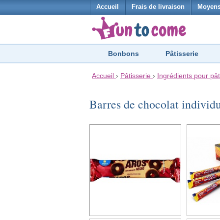
Accueil
Frais de livraison
Moyens
Bonbons
Pâtisserie
Accueil
›
Pâtisserie
›
Ingrédients pour pât
Barres de chocolat individ