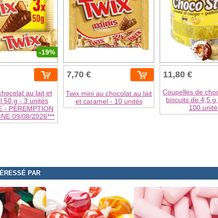
-19%
7,70 €
11,80 €
Coupelles de cho
hocolat au lait et
Twix mini au chocolat au lait
biscuits de 4,5 g
 50 g - 3 unités
et caramel - 10 unités
100 unité
E - PÉREMPTION
E 09/08/2026***
TÉRESSÉ PAR