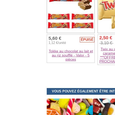
2,50 €
5,60 €
ÉPUISÉ
3,10 €
1,12 €/unité
Twix au c
Tokke au chocolat au lait et
caramel
au riz soufflé - Valor - 5
***OFFR
pièces
PROCHAIN
VOUS POUVEZ ÉGALEMENT ÊTRE IN