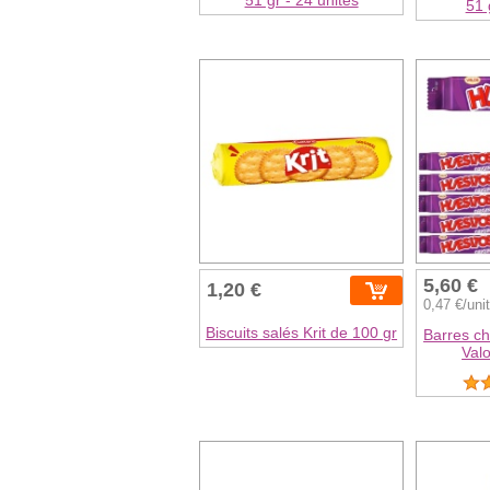
51 
5,60 €
1,20 €
0,47 €/uni
Biscuits salés Krit de 100 gr
Barres ch
Valo