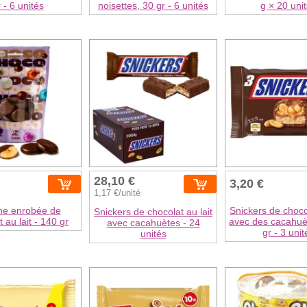
 - 6 unités
noisettes, 30 gr - 6 unités
g × 20 uni
28,10 €
3,20 €
1,17 €/unité
e enrobée de
Snickers de chocol
Snickers de chocolat au lait
 au lait - 140 gr
avec des cacahuè
avec cacahuètes - 24
gr - 3 unit
unités