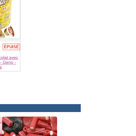
ÉPUISÉ
colat avec
 - Gerio -
s