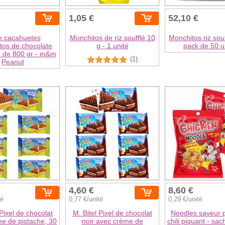
1,05 €
52,10 €
 cacahuetes
Monchitos de riz soufflé 10
Monchitos riz souf
tos de chocolate
g - 1 unité
pack de 50 u
e de 800 gr - m&m
(1)
Peanut
4,60 €
8,60 €
té
0,77 €/unité
0,29 €/unité
 Pixel de chocolat
M. Bitel Pixel de chocolat
Noodles saveur 
e de pistache, 30
noir avec crème de
chili piquant - sa