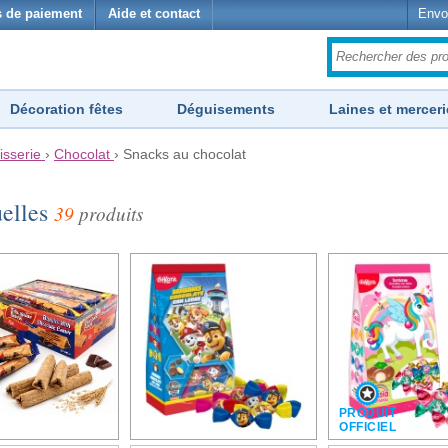
 de paiement
Aide et contact
Envo
Décoration fêtes
Déguisements
Laines et merceri
isserie
›
Chocolat
›
Snacks au chocolat
uelles
39
produits
PRODUIT
OFFICIEL