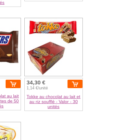
tés
34,30 €
1,14 €/unité
at au lait
Tokke au chocolat au lait et
tes de 50
au riz soufflé - Valor - 30
és
unités