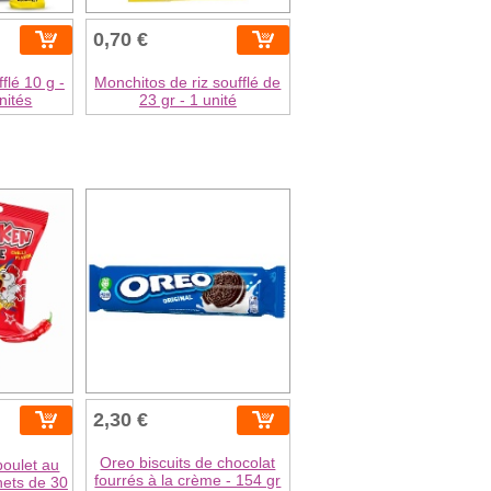
0,70 €
flé 10 g -
Monchitos de riz soufflé de
nités
23 gr - 1 unité
2,30 €
Oreo biscuits de chocolat
poulet au
fourrés à la crème - 154 gr
chets de 30