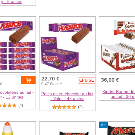
gr - 6 unités
22,70 €
36,00 €
ÉPUISÉ
té
0,47 €/unité
Kinder Bueno de
ocolatées au lait -
Petits os en chocolat au lait
au lait - 30 u
r - 12 unités
- Valor - 48 unités
(4)
(2)
Kit