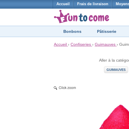
Accueil
Frais de livraison
Moyens
Bonbons
Pâtisserie
Accueil
›
Confiseries
›
Guimauves
›
Guima
Aller à la catégo
GUIMAUVES
Click zoom