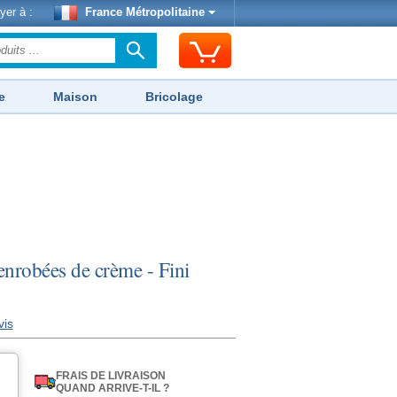
yer à :
France Métropolitaine
e
Maison
Bricolage
enrobées de crème - Fini
vis
FRAIS DE LIVRAISON
QUAND ARRIVE-T-IL ?