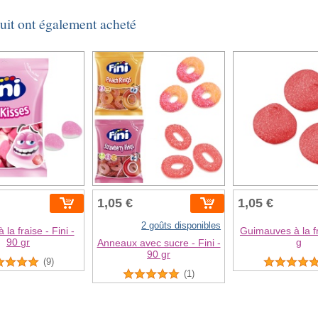
duit ont également acheté
1,05 €
1,05 €
2 goûts disponibles
 la fraise - Fini -
Guimauves à la fr
90 gr
g
Anneaux avec sucre - Fini -
90 gr
(9)
(1)