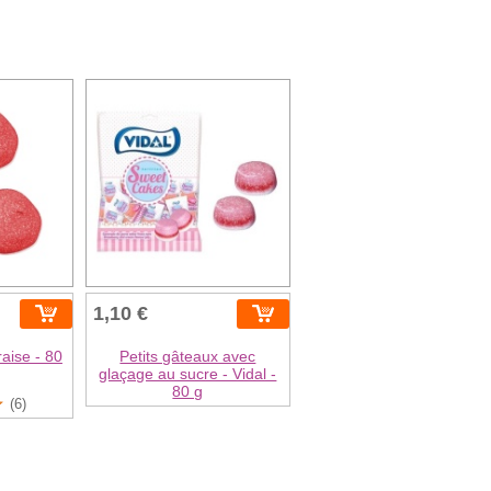
1,10 €
aise - 80
Petits gâteaux avec
glaçage au sucre - Vidal -
80 g
(6)