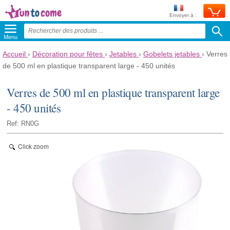
Envoyer à :
Menu
Accueil
›
Décoration pour fêtes
›
Jetables
›
Gobelets jetables
›
Verres
de 500 ml en plastique transparent large - 450 unités
Verres de 500 ml en plastique transparent large
- 450 unités
Ref: RN0G
Click zoom