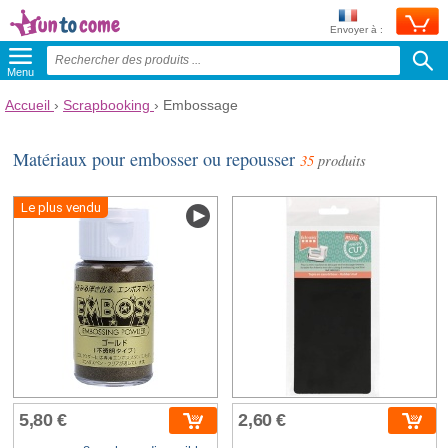
Envoyer à :
Menu
Accueil
›
Scrapbooking
›
Embossage
Matériaux pour embosser ou repousser
35
produits
Le plus vendu
5,80 €
2,60 €