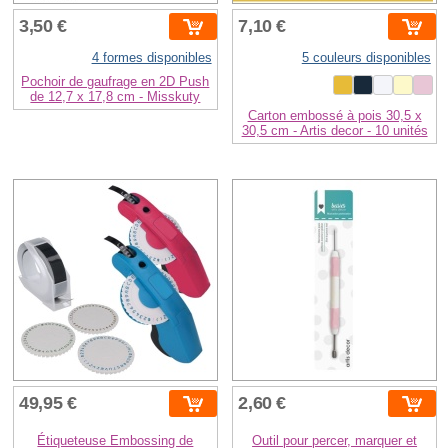
3,50 €
7,10 €
4 formes disponibles
5 couleurs disponibles
Pochoir de gaufrage en 2D Push
de 12,7 x 17,8 cm - Misskuty
Carton embossé à pois 30,5 x
30,5 cm - Artis decor - 10 unités
49,95 €
2,60 €
Étiqueteuse Embossing de
Outil pour percer, marquer et