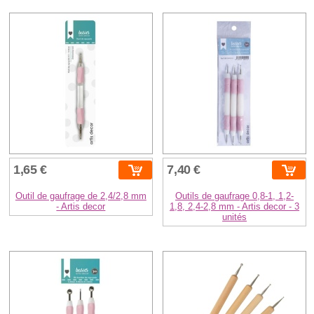
1,65 €
7,40 €
Outil de gaufrage de 2,4/2,8 mm
Outils de gaufrage 0,8-1, 1,2-
- Artis decor
1,8, 2,4-2,8 mm - Artis decor - 3
unités