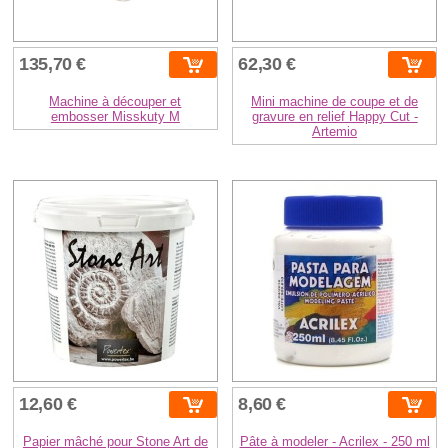
135,70 €
62,30 €
Machine à découper et
Mini machine de coupe et de
embosser Misskuty M
gravure en relief Happy Cut -
Artemio
12,60 €
8,60 €
Papier mâché pour Stone Art de
Pâte à modeler - Acrilex - 250 ml